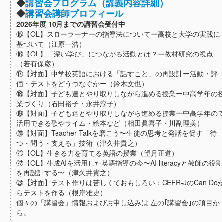
◆
講習会プログラム（講義内容詳細）
◆
講習会講師プロフィール
2026年度 10月までの講習会受付中
⑮【OL】スローラーナーの指導法についてー高校と大学の実践に
基づいて（江原一浩）
⑯【OL】「深い学び」につながる活動とは？ー教材研究の視点
（若有保彦）
⑰【対面】中学校英語における「話すこと」の再設計ー活動・評
価・テストをどうつなぐかー（鈴木文也）
⑱【対面】子ども達とやり取りしながら進める授業ー中高学年の
業づくり（石田裕子・永井淳子）
⑲【対面】子ども達とやり取りしながら進める授業ー中高学年の
活用できる歌やライム・絵本など（相田眞喜子・川副理美）
⑳【対面】Teacher Talkを磨こう〜生徒の思考と発話を促す「待
つ・問う・支える」技術（津久井貴之）
㉑【OL】生きる力を育てる英語の授業（望月正道）
㉒【OL】生成AIを活用した英語指導の今〜AI literacyと教師の役
を再設計する〜（津久井貴之）
㉓【対面】テスト作りは苦しくておもしろい：CEFR-JのCan Do
らテストを作る（根岸雅史）
個々の「講習会」情報およびお申し込みは 左の｢講習会｣の項目か
ら。