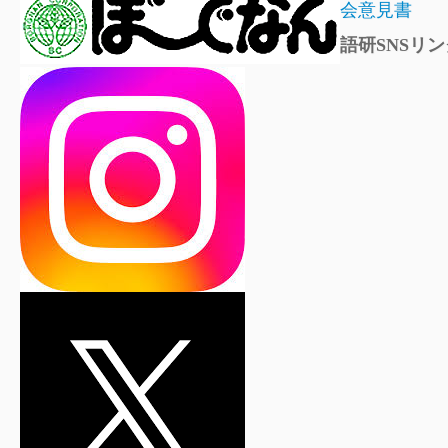
会意見書
語研SNSリン