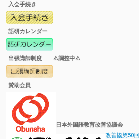
入会手続き
語研カレンダー
出張講師制度 ⚠️調整中⚠️
賛助会員
日本外国語教育改善協議会
改善協第50