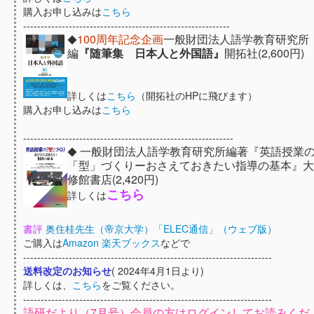
購入お申し込みは
こちら
-----------------------------------------------------------
100周年記念企画
一般財団法人語学教育研究所
◆
編
『随筆集 日本人と外国語』
開拓社(2,600円)
詳しくは
こちら
（開拓社のHPに飛びます）
購入お申し込みは
こちら
------------------------------------------------------------
一般財団法人語学教育研究所編著『英語授業
◆
「型」づくりーおさえておきたい指導の基本』
修館書店(2,420円)
こちら
詳しくは
書評
奥住桂先生（帝京大学）「ELEC通信」（ウェブ版）
ご購入は
Amazon
楽天ブックス
などで
-----------------------------------------------------------------------
送料改定のお知らせ
( 2024年4月1日より)
詳しくは、
こちら
をご覧ください。
-----------------------------------------------------------------------
語研だより（7月号）会員の方はログインしてお読みくだ