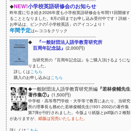
-----------------------------------------------------------
NEW!
小学校英語研修会のお知らせ
◆
昨年度に引き続き2026年度も小学校英語研修会を年間11回開催す
ることとなりました。8月の回までお申し込み受付中です！詳細・
お申込は、ピンクの｢小学校英語」のアイコンより！
年間予定
は←ココをクリック
-----------------------------------------------------------
『一般財団法人語学教育研究所
◆
百周年記念誌』
(2,000円)
当研究所の『百周年記念誌』をご購入頂けるようにな
りました。
詳しくは
こちら
購入のお申し込みは
こちら
----------------------------------------------------------
一般財団法人語学教育研究所編
『若林俊輔先生
◆
著作集⑦』
(1,500円)
中学校・高等専門学校・大学等で教育にあたり、当研究
所の理事長も務めた若林俊輔先生(1931-2002)の著作集
第7弾が刊行されました。今版より紙版とpdf版の２種類
がありますが、
紙版は完売いたしました。
詳しくは
こちら