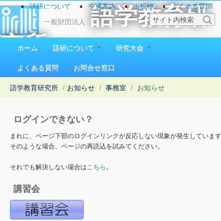
語研について
交通案内
出版物
よくある質問
語学教育研
お問い合わせ
一般財団法人
究所
ホーム
語研について
研究大会
1923（大正12）年創立
よくある質問
お問合せ窓口
語学教育研究所
/
お知らせ
/
事務室
/
お知らせ
ログインできない？
まれに、ページ下部のログインリンクが反応しない現象が発生していま
そのような場合、ページの再読込を試みてください。
それでも解決しない場合は
こちら
。
講習会