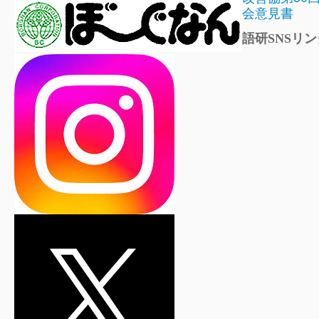
会意見書
語研SNSリン