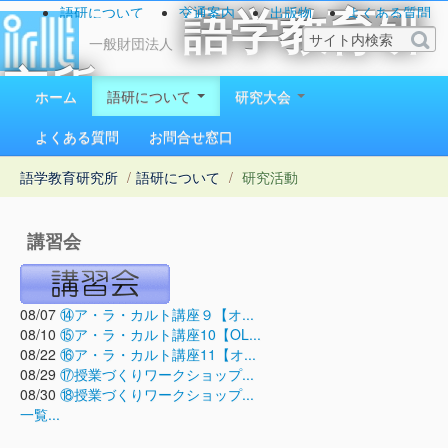
語研について
交通案内
出版物
よくある質問
語学教育研
お問い合わせ
一般財団法人
究所
ホーム
語研について
研究大会
1923（大正12）年創立
よくある質問
お問合せ窓口
語学教育研究所
/
語研について
/
研究活動
講習会
08/07
⑭ア・ラ・カルト講座９【オ...
08/10
⑮ア・ラ・カルト講座10【OL...
08/22
⑯ア・ラ・カルト講座11【オ...
08/29
⑰授業づくりワークショップ...
08/30
⑱授業づくりワークショップ...
一覧...