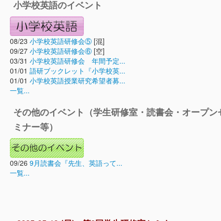
小学校英語のイベント
08/23
小学校英語研修会⑤
[混]
09/27
小学校英語研修会⑥
[空]
03/31
小学校英語研修会 年間予定...
01/01
語研ブックレット『小学校英...
01/01
小学校英語授業研究希望者募...
一覧...
その他のイベント（学生研修室・読書会・オープン
ミナー等）
09/26
9月読書会『先生、英語って...
一覧...