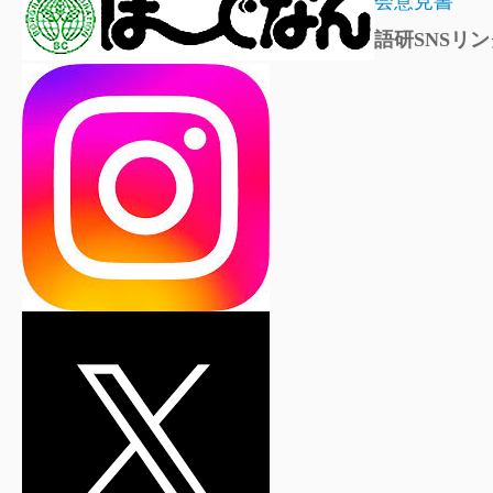
語研SNSリン