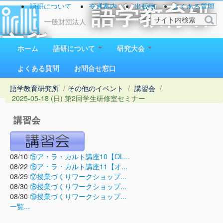
語研について
交通案内
出版物
よくある質問
語学教育研
お問い合わせ
一般財団法人
究所
ホーム
語研について
研究大会
1923（大正12）年創立
よくある質問
お問合せ窓口
語学教育研究所
/
その他のイベント
/
講習会
/
2025-05-18 (日) 第2回学生研修室セミナー
講習会
08/10
⑮ア・ラ・カルト講座10【OL...
08/22
⑯ア・ラ・カルト講座11【オ...
08/29
⑰授業づくりワークショップ...
08/30
⑱授業づくりワークショップ...
08/30
⑲授業づくりワークショップ...
一覧...