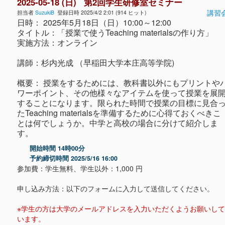
2025-05-18 (日) 第2回学生研修室セミナー
講習
担当者
SuzukiB
登録日時 2025/4/2 2:01 (914 ヒット)
日時： 2025年5月18日（日）10:00～12:00
タイトル：「授業で使うTeaching materialsの作り方」
実施方法：オンライン
講師：杉内光成 （早稲田大学本庄高等学院)
概要： 授業をするためには、教科書以外にもプリントや
ワーポイント、その他様々なアイテムを使って授業を展
することになります。限られた時間で授業の目標に見合
たTeaching materialsを準備するために心得ておくべきこ
とは何でしょうか。中学と高校の場合に分けて紹介しま
す。
開始時間 14時00分
予約締切時間 2025/5/16 16:00
参加費：学生無料、学生以外：1,000 円
申し込み方法：以下のフォームに入力して送信してください。
※学生の方は大学のメールアドレスを入力いただくようお願いして
います。