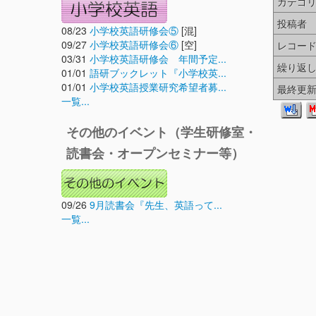
カテゴ
投稿者
08/23
小学校英語研修会⑤
[混]
09/27
小学校英語研修会⑥
[空]
レコー
03/31
小学校英語研修会 年間予定...
繰り返
01/01
語研ブックレット『小学校英...
01/01
小学校英語授業研究希望者募...
最終更
一覧...
その他のイベント（学生研修室・
読書会・オープンセミナー等）
09/26
9月読書会『先生、英語って...
一覧...