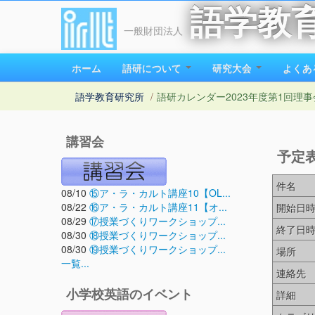
語学教
一般財団法人
ホーム
語研について
研究大会
よくあ
語学教育研究所
/
語研カレンダー
2023年度第1回理事
講習会
予定
件名
08/10
⑮ア・ラ・カルト講座10【OL...
08/22
⑯ア・ラ・カルト講座11【オ...
開始日
08/29
⑰授業づくりワークショップ...
終了日
08/30
⑱授業づくりワークショップ...
08/30
⑲授業づくりワークショップ...
場所
一覧...
連絡先
小学校英語のイベント
詳細