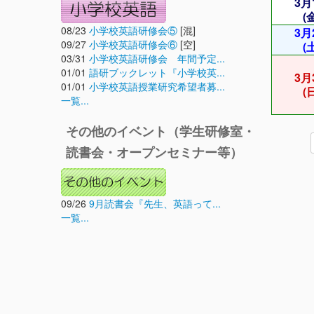
3月
(
08/23
小学校英語研修会⑤
[混]
3月
09/27
小学校英語研修会⑥
[空]
(
03/31
小学校英語研修会 年間予定...
01/01
語研ブックレット『小学校英...
3月
01/01
小学校英語授業研究希望者募...
(
一覧...
その他のイベント（学生研修室・
読書会・オープンセミナー等）
09/26
9月読書会『先生、英語って...
一覧...