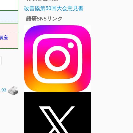
改善協第50回大会意見書
語研SNSリンク
ト講座
0.93