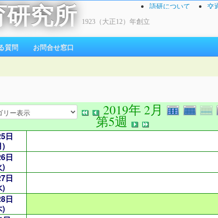
語研について
交
育研究所
1923（大正12）年創立
る質問
お問合せ窓口
2019年 2月
第5週
25日
月)
26日
火)
27日
水)
28日
木)