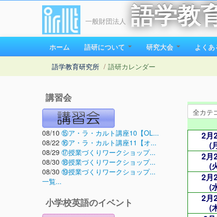
語学教
一般財団法人
ホーム
語研について
研究大会
よくあ
語学教育研究所
/
語研カレンダー
講習会
08/10
⑮ア・ラ・カルト講座10【OL...
2月
08/22
⑯ア・ラ・カルト講座11【オ...
(
08/29
⑰授業づくりワークショップ...
2月
08/30
⑱授業づくりワークショップ...
(
08/30
⑲授業づくりワークショップ...
2月
一覧...
(
2月
小学校英語のイベント
(