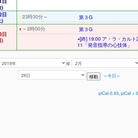
1日
金)
2日
23時30分～
第３G
土)
～2時00分
第３G
3日
[終] 19:00 ア・ラ・カル
日)
11「発音指導の心技体」
年
＜今日＞
piCal-0.93
,
piCal > 