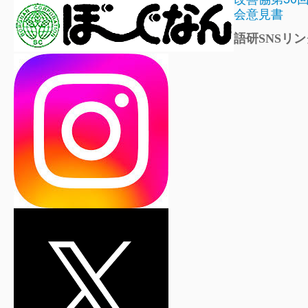
会意見書
語研SNSリン