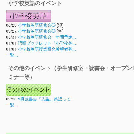
小学校英語のイベント
08/23
小学校英語研修会⑤
[混]
09/27
小学校英語研修会⑥
[空]
03/31
小学校英語研修会 年間予定...
01/01
語研ブックレット『小学校英...
01/01
小学校英語授業研究希望者募...
一覧...
その他のイベント（学生研修室・読書会・オープン
ミナー等）
09/26
9月読書会『先生、英語って...
一覧...