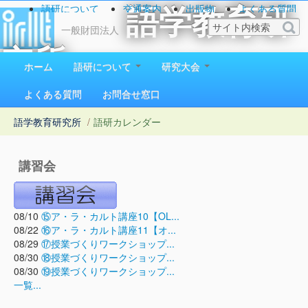
語研について
交通案内
出版物
よくある質問
語学教育研
お問い合わせ
一般財団法人
究所
ホーム
語研について
研究大会
1923（大正12）年創立
よくある質問
お問合せ窓口
語学教育研究所
/
語研カレンダー
講習会
08/10
⑮ア・ラ・カルト講座10【OL...
08/22
⑯ア・ラ・カルト講座11【オ...
08/29
⑰授業づくりワークショップ...
08/30
⑱授業づくりワークショップ...
08/30
⑲授業づくりワークショップ...
一覧...