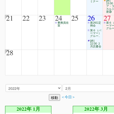
[終]
ミナー
15:00
ア・
カル
座㉙
21
22
23
24
25
26
27
事務員在
第26G定
第６
室
例会
ーマ
グルー
第６（パ
ーマー）
グルー..
[終]
22:00 ２
月読書会
28
＜今日＞
2022年 1月
2022年 3月