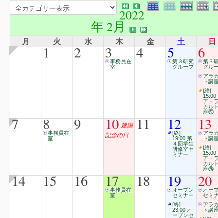
2022
年 2月
月
火
水
木
金
土
日
1
2
3
4
5
6
事務員在
第３研究
第３
室
グループ
グル
アラ
ト講
[終]
15:00
ア・
カル
座㉗
7
8
9
10
11
12
13
建国
事務員在
[終]
アラ
記念の日
室
19:00 第
ト講
４回学生
[終]
研修室セ
15:00
ミナー
ア・
カル
座㉘
14
15
16
17
18
19
20
事務員在
オープン
オー
室
セミナー
セミ
[終]
アラ
23:00 オ
ト講
ープンセ