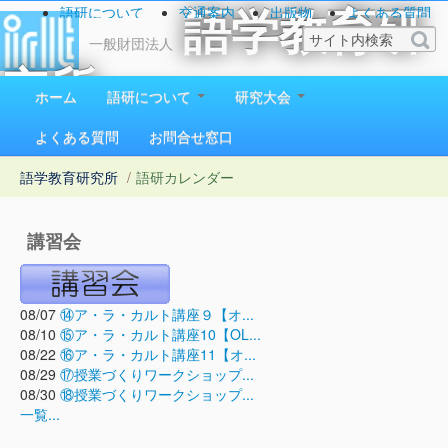
語研について
交通案内
出版物
よくある質問
語学教育研
お問い合わせ
一般財団法人
究所
ホーム
語研について
研究大会
1923（大正12）年創立
よくある質問
お問合せ窓口
語学教育研究所
/
語研カレンダー
講習会
08/07
⑭ア・ラ・カルト講座９【オ...
08/10
⑮ア・ラ・カルト講座10【OL...
08/22
⑯ア・ラ・カルト講座11【オ...
08/29
⑰授業づくりワークショップ...
08/30
⑱授業づくりワークショップ...
一覧...