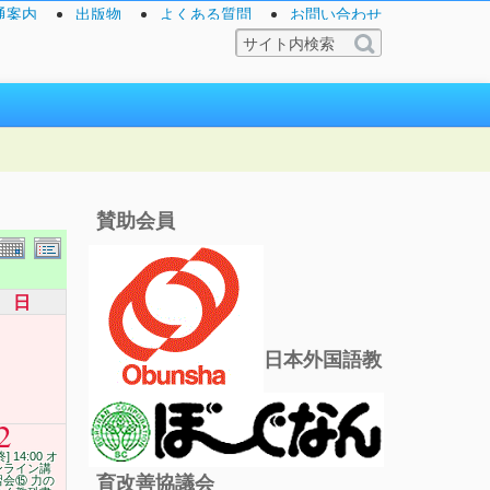
通案内
出版物
よくある質問
お問い合わせ
賛助会員
日
日本外国語教
2
終] 14:00 オ
ンライン講
育改善協議会
習会⑮ 力の