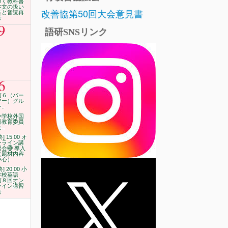
つく教科書
本文の扱い
改善協第50回大会意見書
方と音読再
考
9
語研SNSリンク
6
第６（パー
マー）グル
..
小学校外国
語教育委員
..
終] 15:00 オ
ンライン講
習会㊵ 導入
（題材内容
中心）
終] 20:00 小
学校英語
第８回オン
ライン講習
会