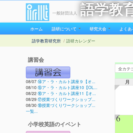
語学教
一般財団法人
ホーム
語研について
研究大会
よくあ
語学教育研究所
/
語研カレンダー
講習会
08/07
⑭ア・ラ・カルト講座９【オ...
月
08/10
⑮ア・ラ・カルト講座10【OL...
08/22
⑯ア・ラ・カルト講座11【オ...
08/29
⑰授業づくりワークショップ...
08/30
⑱授業づくりワークショップ...
一覧...
6
小学校英語のイベント