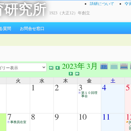
語研について
交
育研究所
1923（大正12）年創立
る質問
お問合せ窓口
2023年 3月
火
水
木
金
土
1
2
3
4
5
第１０回理
事会
7
8
9
10
11
1
事務員在室
[