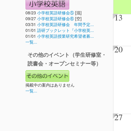
08/23
小学校英語研修会⑤
[混]
13
09/27
小学校英語研修会⑥
[空]
03/31
小学校英語研修会 年間予定...
01/01
語研ブックレット『小学校英...
01/01
小学校英語授業研究希望者募...
一覧...
20
その他のイベント（学生研修室・
読書会・オープンセミナー等）
掲載中の案内はありません
一覧...
27