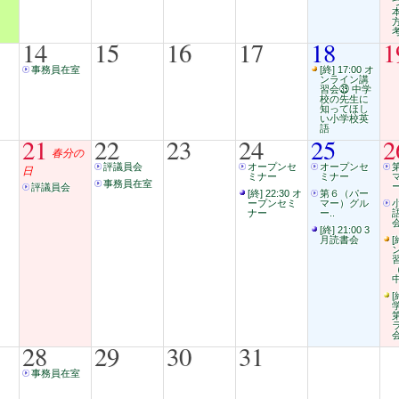
14
15
16
17
18
1
事務員在室
[終] 17:00 オ
ンライン講
習会㊴ 中学
校の先生に
知ってほし
い小学校英
語
21
22
23
24
25
2
春分の
評議員会
オープンセ
オープンセ
日
ミナー
ミナー
事務員在室
ー
評議員会
[終] 22:30 オ
第６（パー
ープンセミ
マー）グル
ナー
ー..
会
[終] 21:00 3
月読書会
[
[
28
29
30
31
事務員在室