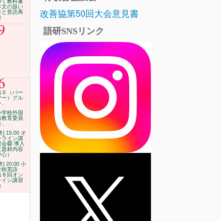
つく教科書
本文の扱い
改善協第50回大会意見書
方と音読再
考
9
語研SNSリンク
6
第６（パー
マー）グル
..
小学校外国
語教育委員
..
終] 15:00 オ
ンライン講
習会㊵ 導入
（題材内容
中心）
終] 20:00 小
学校英語
第８回オン
ライン講習
会