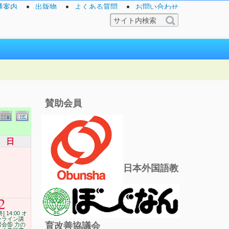
通案内
出版物
よくある質問
お問い合わせ
賛助会員
日
日本外国語教
2
終] 14:00 オ
ンライン講
育改善協議会
習会⑮ 力の