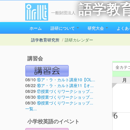
語学教
一般財団法人
ホーム
語研について
研究大会
よくあ
語学教育研究所
/
語研カレンダー
講習会
08/10
⑮ア・ラ・カルト講座10【OL...
月
08/22
⑯ア・ラ・カルト講座11【オ...
08/29
⑰授業づくりワークショップ...
08/30
⑱授業づくりワークショップ...
08/30
⑲授業づくりワークショップ...
一覧...
6
小学校英語のイベント