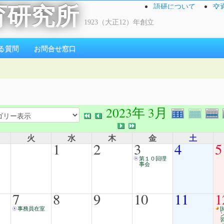
語研について
交
育研究所
1923（大正12）年創立
る質問
お問合せ窓口
2023年 3月
火
水
木
金
土
1
2
3
4
5
第１０回理
事会
7
8
9
10
11
1
事務員在室
[