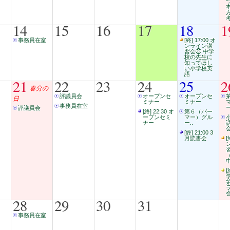
14
15
16
17
18
1
事務員在室
[終] 17:00 オ
ンライン講
習会㊴ 中学
校の先生に
知ってほし
い小学校英
語
21
22
23
24
25
2
春分の
評議員会
オープンセ
オープンセ
日
ミナー
ミナー
事務員在室
ー
評議員会
[終] 22:30 オ
第６（パー
ープンセミ
マー）グル
ナー
ー..
会
[終] 21:00 3
月読書会
[
[
28
29
30
31
事務員在室