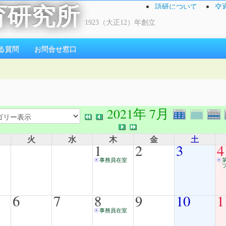
語研について
交
育研究所
1923（大正12）年創立
る質問
お問合せ窓口
2021年 7月
火
水
木
金
土
1
2
3
4
事務員在室
6
7
8
9
10
1
事務員在室