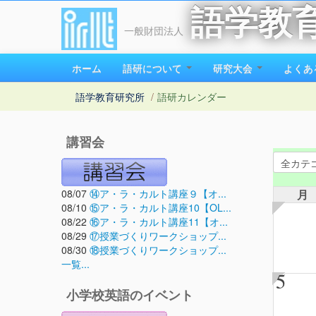
語学教
一般財団法人
ホーム
語研について
研究大会
よくあ
語学教育研究所
/
語研カレンダー
講習会
08/07
⑭ア・ラ・カルト講座９【オ...
月
08/10
⑮ア・ラ・カルト講座10【OL...
08/22
⑯ア・ラ・カルト講座11【オ...
08/29
⑰授業づくりワークショップ...
08/30
⑱授業づくりワークショップ...
一覧...
5
小学校英語のイベント