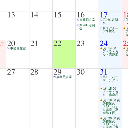
13
14
15
16
17
1
事務員在室
第26G定例
会
第26G定例
会
第３グルー
[
プ研究会
20
21
22
23
24
2
日
事務員在室
[終] 14:00
[
ア・ラ・カ
ルト講座⑥
27
28
29
30
31
事務員在室
第６（パー
マー）グル
ー..
[終] 15:00
ア・ラ・カ
ルト講座⑧
[終] 18:00 英
語授業の
「型」づく
り講座（夏
期第１回）
[終] 20:00 英
語授業の
「型」づく
り講座（夏