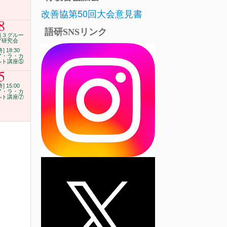
改善協第50回大会意見書
8
語研SNSリンク
第３グルー
プ研究会
終] 18:30
ア・ラ・カ
ルト講座⑤
5
終] 15:00
ア・ラ・カ
ルト講座⑦