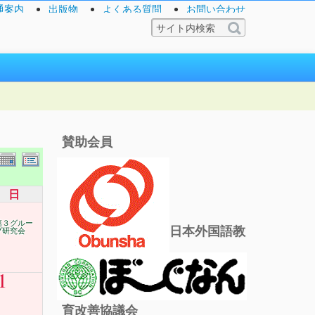
通案内
出版物
よくある質問
お問い合わせ
賛助会員
日
第３グルー
日本外国語教
プ研究会
1
育改善協議会