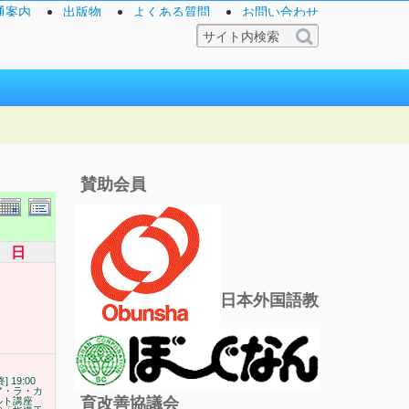
通案内
出版物
よくある質問
お問い合わせ
賛助会員
日
日本外国語教
終] 19:00
ア・ラ・カ
育改善協議会
ルト講座