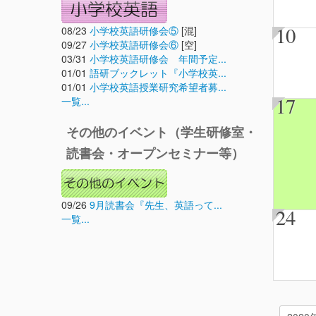
10
08/23
小学校英語研修会⑤
[混]
09/27
小学校英語研修会⑥
[空]
03/31
小学校英語研修会 年間予定...
01/01
語研ブックレット『小学校英...
01/01
小学校英語授業研究希望者募...
17
一覧...
その他のイベント（学生研修室・
読書会・オープンセミナー等）
09/26
9月読書会『先生、英語って...
24
一覧...