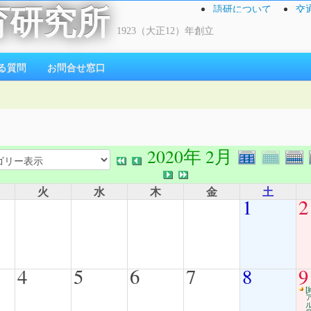
語研について
交
育研究所
1923（大正12）年創立
る質問
お問合せ窓口
2020年 2月
火
水
木
金
土
1
2
4
5
6
7
8
9
[