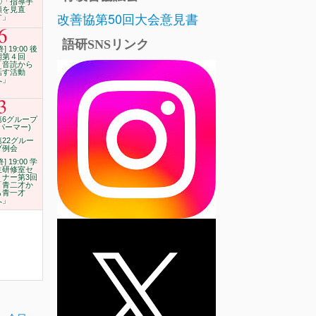
⑪「指導手
順を見直
改善協第50回大会意見書
す」
6
語研SNSリンク
終] 19:00 後
期第４回
「音読から
話す活動
へ」
3
第6グループ
(パーマー)
第22グルー
プ例会
終] 19:00 学
生研修室セ
ミナー第3回
「青二才か
ら青一才
へ」