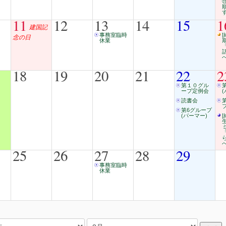
11
12
13
14
15
1
建国記
事務室臨時
[
念の日
休業
18
19
20
21
22
2
第１０グル
ープ定例会
読書会
第6グループ
(パーマー)
[
25
26
27
28
29
事務室臨時
休業