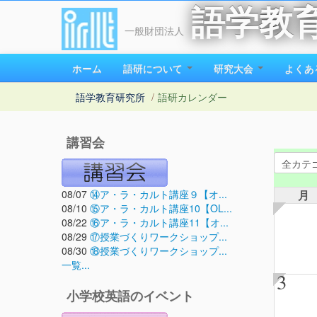
語学教
一般財団法人
ホーム
語研について
研究大会
よくあ
語学教育研究所
/
語研カレンダー
講習会
08/07
⑭ア・ラ・カルト講座９【オ...
月
08/10
⑮ア・ラ・カルト講座10【OL...
08/22
⑯ア・ラ・カルト講座11【オ...
08/29
⑰授業づくりワークショップ...
08/30
⑱授業づくりワークショップ...
一覧...
3
小学校英語のイベント