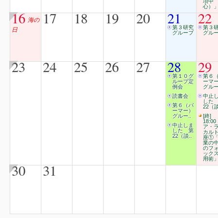
項中
心）
16
17
18
19
20
21
22
海の
第３研究
第３
日
グループ
グル
23
24
25
26
27
28
29
第１０グ
第６
ループ定
ーマ
例会
グルー
読書会
中止
した
第６（パ
22（談
ーマー）
グルー..
[終]
18:00
中止しま
ア・
した 第
カル
22（談..
座①
業の
のフ
ック
用術
30
31