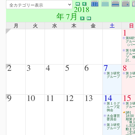
2018
年 7月
月
火
水
木
金
土
日
1
第6研
グル
（パー
第５
グル
プ 
討..
2
3
4
5
6
7
8
第３研究
第３
グループ
グル
9
10
11
12
13
14
15
第１０グ
第３
ループ定
グル
例会
[終]
大会運営
18:00
委員会
期第
「導
第３研究
ら言
グループ
動ま
（文