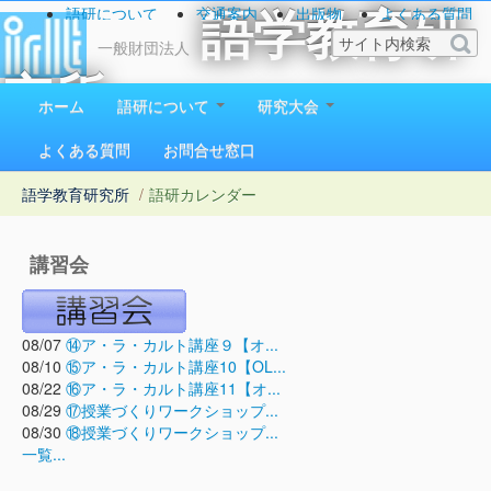
語研について
交通案内
出版物
よくある質問
語学教育研
お問い合わせ
一般財団法人
究所
ホーム
語研について
研究大会
1923（大正12）年創立
よくある質問
お問合せ窓口
語学教育研究所
/
語研カレンダー
講習会
08/07
⑭ア・ラ・カルト講座９【オ...
08/10
⑮ア・ラ・カルト講座10【OL...
08/22
⑯ア・ラ・カルト講座11【オ...
08/29
⑰授業づくりワークショップ...
08/30
⑱授業づくりワークショップ...
一覧...