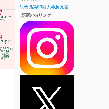
改善協第50回大会意見書
7
語研SNSリンク
第３研究グ
ループ
4
第３研究グ
ループ
終] 18:00 前
期第１回
「授業づく
りの基礎・
基本」