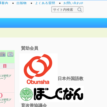
通案内
出版物
よくある質問
お問い合わせ
賛助会員
日
第３研究グ
日本外国語教
ループ
0
第３研究グ
ループ
育改善協議会