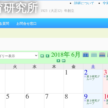
語研について
交
育研究所
1923（大正12）年創立
る質問
お問合せ窓口
2018年 6月
火
水
木
金
土
1
2
3
第３研究グ
ループ
5
6
7
8
9
1
第３研究グ
ループ