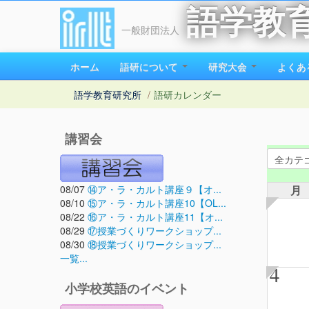
語学教
一般財団法人
ホーム
語研について
研究大会
よくあ
語学教育研究所
/
語研カレンダー
講習会
08/07
⑭ア・ラ・カルト講座９【オ...
月
08/10
⑮ア・ラ・カルト講座10【OL...
08/22
⑯ア・ラ・カルト講座11【オ...
08/29
⑰授業づくりワークショップ...
08/30
⑱授業づくりワークショップ...
一覧...
4
小学校英語のイベント