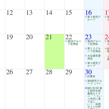
12
13
14
15
16
1
第３研究グ
ループ
19
20
21
22
23
2
第26グルー
第26グルー
プ定例会
プ定例会
第１０グル
[
ープ定例会
大会運営委
員会
第３研究グ
ループ
26
27
28
29
30
読書会
第6研究グル
ープ（パー..
[終] 20:00 第
２回学生研
修室セミナ
ー 「こうい
う学生に来
てほし
い！ 採用
サイドの声