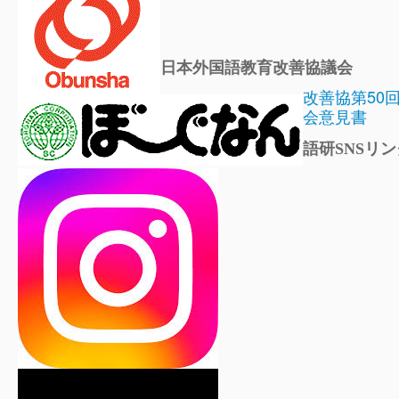
日本外国語教育改善協議会
改善協第50
会意見書
語研SNSリン