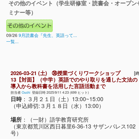
その他のイベント（学生研修室・読書会・オープン
ミナー等）
09/26
9月読書会『先生、英語って...
一覧...
2026-03-21 (土) ㊳授業づくりワークショップ
[終
13【対面】（中学）英語でのやり取りを通した文法の
導入から教科書を活用した言語活動まで
担当者
Ouchi
登録日時 2025/9/11 4:23 (699 ヒット)
：３月２１日（土）13:00~15:00
日時
（申込締切:３月１８日（水）13:00）
：（一財）語学教育研究所
場所
（東京都荒川区西日暮里6-36-13 サザンパレス102
号）