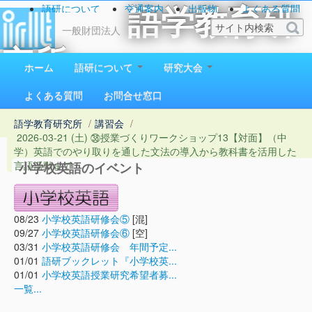
語研について
交通案内
出版物
よくある質問
語学教育研
お問い合わせ
一般財団法人
究所
ホーム
語研について
研究大会
1923（大正12）年創立
よくある質問
お問合せ窓口
語学教育研究所
/
講習会
/
2026-03-21 (土) ㊳授業づくりワークショップ13【対面】（中
学）英語でのやり取りを通した文法の導入から教科書を活用した
言語活動まで
小学校英語のイベント
08/23
小学校英語研修会⑤
[混]
09/27
小学校英語研修会⑥
[空]
03/31
小学校英語研修会 年間予定...
01/01
語研ブックレット『小学校英...
01/01
小学校英語授業研究希望者募...
一覧...