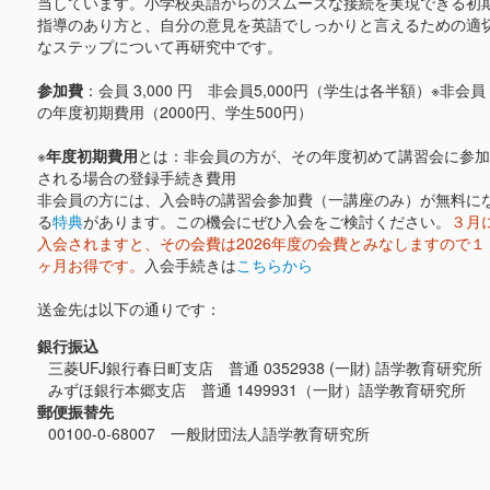
当しています。小学校英語からのスムーズな接続を実現できる初
指導のあり方と、自分の意見を英語でしっかりと言えるための適
なステップについて再研究中です。
参加費
：会員 3,000 円 非会員5,000円（学生は各半額）※非会員
の年度初期費用（2000円、学生500円）
※
年度初期費用
とは：非会員の方が、その年度初めて講習会に参加
される場合の登録手続き費用
非会員の方には、入会時の講習会参加費（一講座のみ）が無料に
る
特典
があります。この機会にぜひ入会をご検討ください。
３月
入会されますと、その会費は2026年度の会費とみなしますので１
ヶ月お得です。
入会手続きは
こちらから
送金先は以下の通りです：
銀行振込
三菱UFJ銀行春日町支店 普通 0352938 (一財) 語学教育研究所
みずほ銀行本郷支店 普通 1499931（一財）語学教育研究所
郵便振替先
00100-0-68007 一般財団法人語学教育研究所