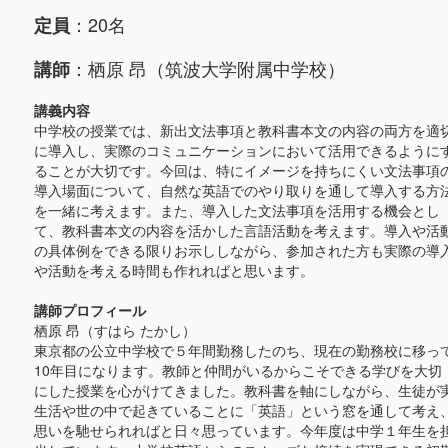
：20名
定員
：栖原 昂（筑波大学附属中学校）
講師
講義内容
中学校の授業では、新出文法事項と教科書本文の内容の両方を適
に導入し、実際のコミュニケーションにおいて活用できるように
ることが大切です。今回は、特にイメージを持ちにくい文法事項
導入場面について、自然な英語でのやり取りを通して導入する方
を一緒に考えます。また、導入した文法事項を活用する機会とし
て、教科書本文の内容を活かした言語活動を考えます。導入や活
の具体例をできる限りお示ししながら、参加された方も実際の導
や活動を考える時間も作れればと思います。
講師プロフィール
栖原 昂（すはら たかし）
東京都の公立中学校で５年間勤務したのち、現在の勤務校に移っ
10年目になります。教師と仲間がいるからこそできる学びを大切
にした授業を心がけてきました。教科書を軸にしながら、生徒が
生活や世の中で起きていることに「英語」という窓を通して考え
思いを馳せられればと日々思っています。今年度は中学１年生を