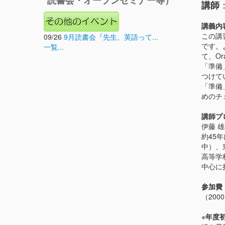
読書会・オープンセミナー等）
講師
講義内
この講
09/26
9月読書会『先生、英語って...
です。
一覧...
て、Or
「準備
つけてい
「準備」
めのチ
講師プ
伊藤 
約45
中）、
高等学
中心に
参加費
（200
※
年度