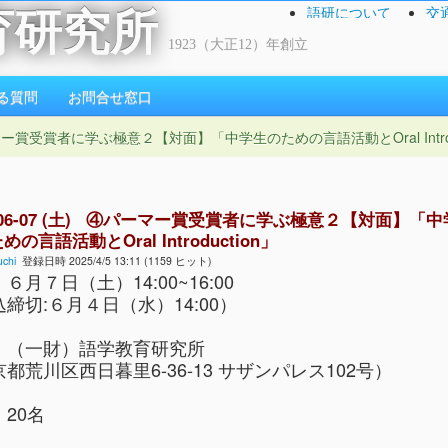
語研について
交
育研究所
1923（大正12）年創立
る質問
お問合せ窓口
④パーマー賞受賞者に学ぶ極意２【対面】「中学生のための言語活動とOral Introd
5-06-07 (土) ④パーマー賞受賞者に学ぶ極意２【対面】「中
の言語活動とOral Introduction」
chi
登録日時 2025/4/5 13:11 (1159 ヒット)
：６月７日（土）14:00~16:00
締切:６月４日（水）14:00）
：（一財）語学教育研究所
都荒川区西日暮里6-36-13 サザンパレス102号）
：20名