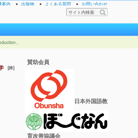
通案内
出版物
よくある質問
お問い合わせ
uction」
賛助会員
学
[終]
日本外国語教
育改善協議会