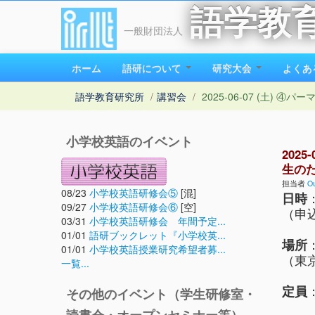
語学教
一般財団法人
ホーム
語研について
研究大会
よくあ
語学教育研究所
/
講習会
/
2025-06-07 (土) 
小学校英語のイベント
202
生のため
担当者
Ou
08/23
小学校英語研修会⑤
[混]
日時
09/27
小学校英語研修会⑥
[空]
（申込
03/31
小学校英語研修会 年間予定...
01/01
語研ブックレット『小学校英...
場所
01/01
小学校英語授業研究希望者募...
（東京
一覧...
定員
その他のイベント（学生研修室・