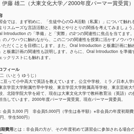
：伊藤 雄二（大東文化大学／2000年度パーマー賞受賞）
容
習会では、まず初めに、「生徒中心のQ-A活動（私案）」について触れ
よりスムーズな言語活動と、発表とやりとりの関係を考えてみましょう
al Introduction の「準備」と「実際」の2つの関連性に焦点を当てます
」のノウハウに触れながら、この二つの関連性を授業に活かすノウハウ
ただくことを目標にします。また、Oral Introduction と板書計画に触
と板書計画の関連性も説明します。さらに、Oral Introduction を準
ェックリストにも触れます。
ロフィール
雄二（いとう ゆうじ）
年に亘って小中高大で英語を教えています。公立中学校、ミラノ日本人学
東京学芸大学附属竹早中学校、東京学芸大学附属高等学校、東京芸術大
校、北陸学院大学を経て、現在は大東文化大学で教科教育法（英語）の
担当しています。2000年度パーマー賞受賞。現在パーマー賞委員。
：会員 3,000 円 非会員5,000円（学生は各半額）※非会員の年度初期
0円、学生500円）
初期費用
とは：非会員の方が、その年度初めて講習会に参加される場合