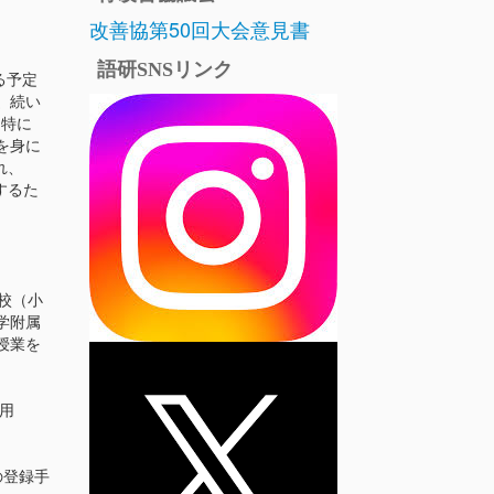
改善協第50回大会意見書
語研SNSリンク
る予定
。続い
。特に
を身に
れ、
備するた
校（小
学附属
授業を
費用
の登録手