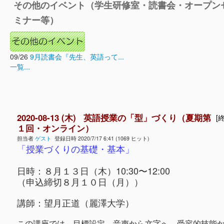
その他のイベント（学生研修室・読書会・オープン
ミナー等）
09/26
9月読書会『先生、英語って...
一覧...
2020-08-13 (木) 英語授業の「型」づくり（夏期第
[終
１回・オンライン）
担当者
ゲスト
登録日時 2020/7/17 6:41 (1069 ヒット)
「授業づくりの基礎・基本」
日時：８月１３日（木）10:30〜12:00
（申込締切８月１０日（月））
講師：望月正道（麗澤大学）
この講座では、目標設定、音声から文字へ、受容的技能