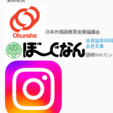
賛助会員
日本外国語教育改善協議会
改善協第50
会意見書
語研SNSリン