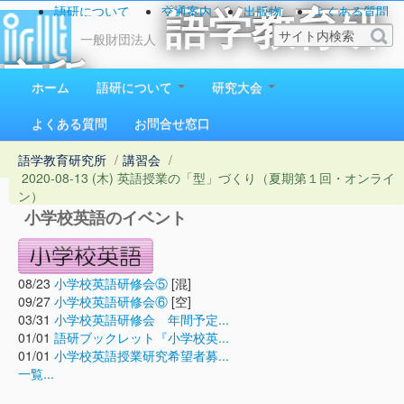
語研について
交通案内
出版物
よくある質問
語学教育研
お問い合わせ
一般財団法人
究所
ホーム
語研について
研究大会
1923（大正12）年創立
よくある質問
お問合せ窓口
語学教育研究所
/
講習会
/
2020-08-13 (木) 英語授業の「型」づくり（夏期第１回・オンライ
ン）
小学校英語のイベント
08/23
小学校英語研修会⑤
[混]
09/27
小学校英語研修会⑥
[空]
03/31
小学校英語研修会 年間予定...
01/01
語研ブックレット『小学校英...
01/01
小学校英語授業研究希望者募...
一覧...