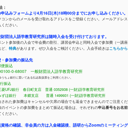
法：
の申込みフォームより4月16日(木)18時00分までにお申し込みください。
コンからのメールを受け取れるアドレスをご登録ください。メールアドレス
入ください。
般財団法人語学教育研究所は随時入会を受け付けております。
ント参加後の入会で年会費の割引、講習会申込と同時入会で参加費（一講座
など、
特典
があります。ぜひ入会をご検討ください。入会手続きは
こちらから
費・参加費の振込先
便振込
00-0-68007 一般財団法人語学教育研究所
ゆうちょ銀行に置いてある払込取扱票をご利用ください。
行振込
J銀行 春日町支店 普通 0352938 (一財)語学教育研究所
銀行 本郷支店 普通 1499931 (一財)語学教育研究所
された参加費はキャンセルや欠席の場合でも返金できませんのでご注意くだ
のイベントの参加費をまとめて振込む場合は、それぞれの
申込番号をお名前
てください。
員資格の確認、非会員の方は入金確認後、語研からZoomのミーティン