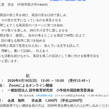
久埜 百合 (中部学院大学
)
学事顧問
：英語の音に耳を傾け、英語の音を口頭で楽しみ、
音が文字になっているのを発見させる
：聞こえてくる英語音のパターンに気づき始め、
りを楽しみ、26の大小文字に親しませる
：聞き取り、復唱し、自分の考えたことを英語で仲間に伝えて、
連なる順序に気づき始める
：仲間と英語で意思を伝え合い、並んでいる文字を読んで、
し、書いて記録し、伝えあう
うな活動を続けながら、英語を第二の言語として身に付ける指導方法を
いと思います。
記
： 2026年4月19日(日) 13:00 ～ 15:00 (受付12:45～)
法： Zoomによるオンライン開催
 ： 一般財団法人 語学教育研究所 小学校外国語教育委員会
問い合わせ先
office@irlt.or.jp
(メールへの対応は月火木金 11:30-16:30となり
費： 会員 無料 非会員 1,000円 (学生は500円)
費自動振替でない継続会員の方は、2026年度会費を納入の上お申し込みくださ