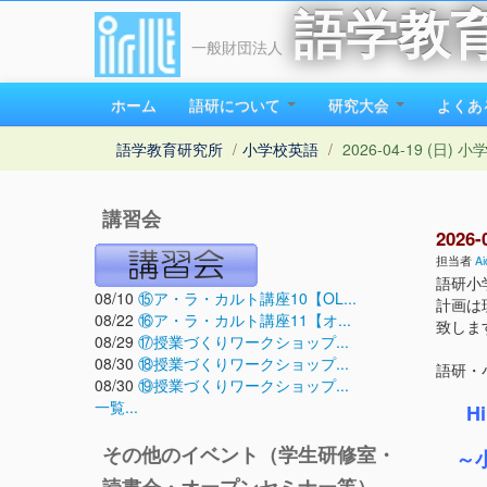
語学教
一般財団法人
ホーム
語研について
研究大会
よくあ
語学教育研究所
/
小学校英語
/
2026-04-19 (日)
講習会
2026
担当者
Ai
語研小
08/10
⑮ア・ラ・カルト講座10【OL...
計画は
08/22
⑯ア・ラ・カルト講座11【オ...
致しま
08/29
⑰授業づくりワークショップ...
08/30
⑱授業づくりワークショップ...
語研・
08/30
⑲授業づくりワークショップ...
一覧...
H
3年
その他のイベント（学生研修室・
～小
英