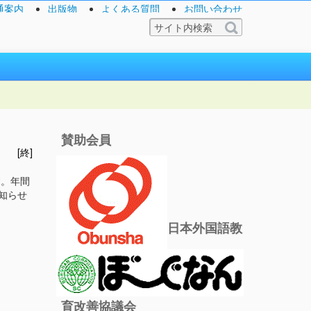
通案内
出版物
よくある質問
お問い合わせ
賛助会員
[終]
す。年間
知らせ
日本外国語教
育改善協議会