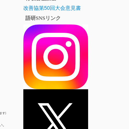
改善協第50回大会意見書
語研SNSリンク
ます)
い。