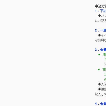
申込方
1．下
◆パソ
にご記
2．一
◆イベ
が無料
3．会
● 郵
001
● 銀
三菱UF
みずほ
◆入金
◆複数
記入し
4．会