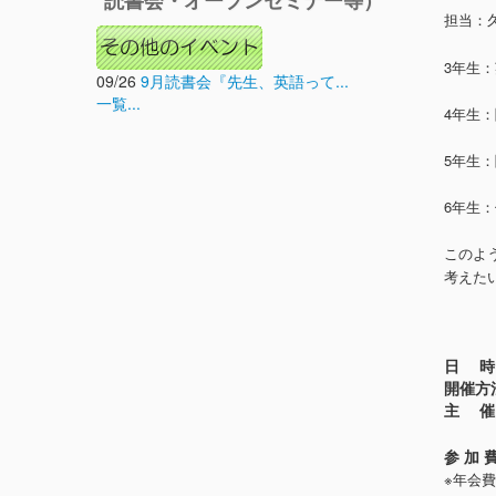
読書会・オープンセミナー等）
担当：
3年生
09/26
9月読書会『先生、英語って...
その
一覧...
4年生
やり取
5年生
語の
6年生
理解
このよ
考えた
日 時 
開催方
主 催
参 加 
※年会