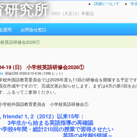
語研について
交
育研究所
1923（大正12）年創立
る質問
お問合せ窓口
 小学校英語研修会2026①
-04-19 (日) 小学校英語研修会2026①
da
登録日時 2026/2/10 6:06 (1098 ヒット)
学校外国語教育委員会では2026年度も11回の研修会を開催する予定で
現在作成中ですので、完成次第お知らせします。まずは4月の第1回をお
す。ふるってご参加ください。
小学校外国語教育委員会 小学校英語研修会①
i, friends! 1, 2（2012）以来15年：
生から始まる英語指導の再確認
学校4年間・総計210回の授業で習得させたい
語の4技能5領域～