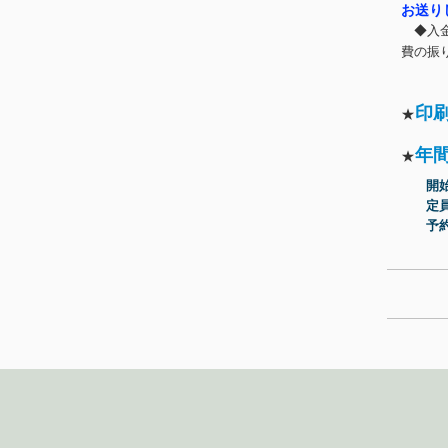
お送り
◆入金
費の振
印刷
★
年
★
開始
定員
予約