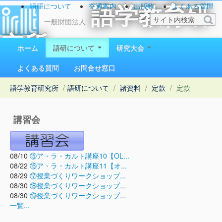
語研について
交通案内
出版物
よくある質問
語学教育研
お問い合わせ
一般財団法人
究所
ホーム
語研について
研究大会
1923（大正12）年創立
よくある質問
お問合せ窓口
語学教育研究所
/
語研について
/
諸資料
/
定款
/
定款
講習会
08/10
⑮ア・ラ・カルト講座10【OL...
08/22
⑯ア・ラ・カルト講座11【オ...
08/29
⑰授業づくりワークショップ...
08/30
⑱授業づくりワークショップ...
08/30
⑲授業づくりワークショップ...
一覧...