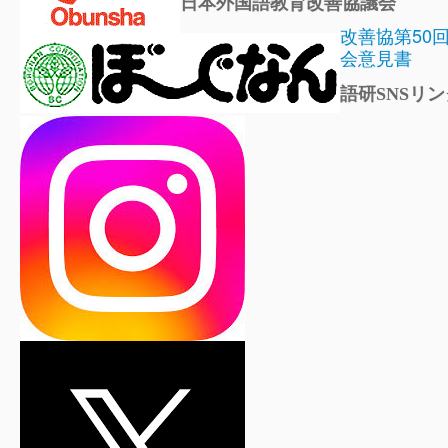
日本外国語教育改善協議会
改善協第50
会意見書
語研SNSリン