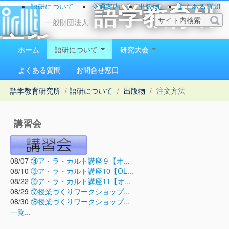
語研について
交通案内
出版物
よくある質問
語学教育研
お問い合わせ
一般財団法人
究所
ホーム
語研について
研究大会
1923（大正12）年創立
よくある質問
お問合せ窓口
語学教育研究所
/
語研について
/
出版物
/
注文方法
講習会
08/07
⑭ア・ラ・カルト講座９【オ...
08/10
⑮ア・ラ・カルト講座10【OL...
08/22
⑯ア・ラ・カルト講座11【オ...
08/29
⑰授業づくりワークショップ...
08/30
⑱授業づくりワークショップ...
一覧...