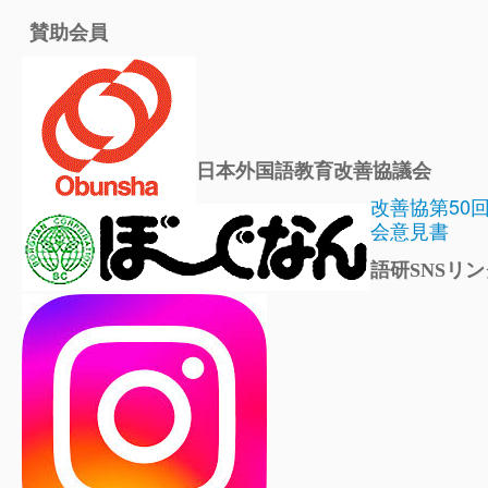
賛助会員
日本外国語教育改善協議会
改善協第50
会意見書
語研SNSリン