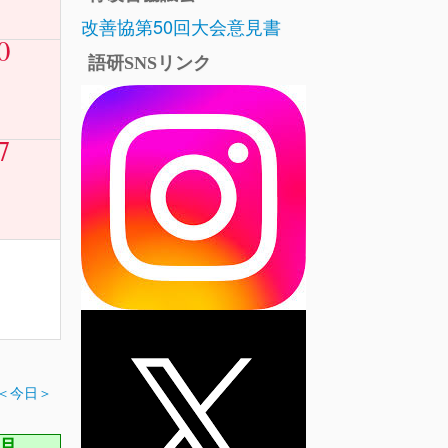
改善協第50回大会意見書
0
語研SNSリンク
7
＜今日＞
2月