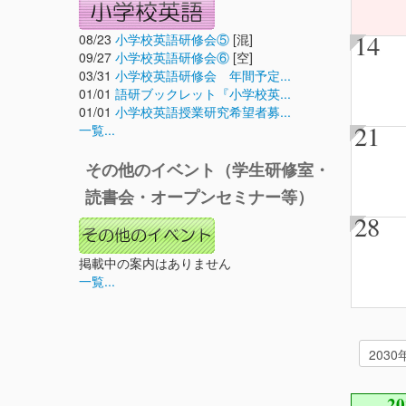
14
08/23
小学校英語研修会⑤
[混]
09/27
小学校英語研修会⑥
[空]
03/31
小学校英語研修会 年間予定...
01/01
語研ブックレット『小学校英...
01/01
小学校英語授業研究希望者募...
21
一覧...
その他のイベント（学生研修室・
読書会・オープンセミナー等）
28
掲載中の案内はありません
一覧...
2