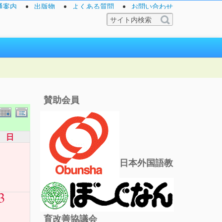
通案内
出版物
よくある質問
お問い合わせ
賛助会員
日
日本外国語教
3
育改善協議会