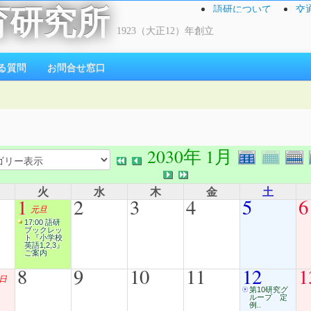
語研について
交
育研究所
1923（大正12）年創立
る質問
お問合せ窓口
2030年 1月
火
水
木
金
土
1
2
3
4
5
6
元旦
17:00 語研
ブックレッ
ト『小学校
英語1,2,3』
ご案内
8
9
10
11
12
1
日
第10研究グ
ループ 定
例..