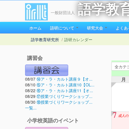
語学教
一般財団法人
ホーム
語研について
研究大会
よくあ
語学教育研究所
/
語研カレンダー
講習会
08/07
⑭ア・ラ・カルト講座９【オ...
月
08/10
⑮ア・ラ・カルト講座10【OL...
08/22
⑯ア・ラ・カルト講座11【オ...
08/29
⑰授業づくりワークショップ...
08/30
⑱授業づくりワークショップ...
一覧...
7
成人の
小学校英語のイベント