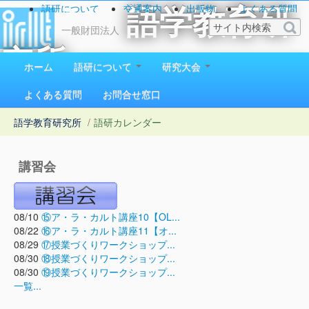
語研について
交通案内
出版物
よくある質問
語学教育研
お問い合わせ
一般財団法人
究所
ホーム
語研について
研究大会
1923（大正12）年創立
よくある質問
お問合せ窓口
語学教育研究所
/
語研カレンダー
講習会
08/10
⑮ア・ラ・カルト講座10【OL...
08/22
⑯ア・ラ・カルト講座11【オ...
08/29
⑰授業づくりワークショップ...
08/30
⑱授業づくりワークショップ...
08/30
⑲授業づくりワークショップ...
一覧...