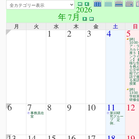
2026
年 7月
月
火
水
木
金
土
日
1
2
3
4
5
[終]
10:00
ア・
カル
座５
ンラ
ン】 
様な
を抱
公立
校で
語で
る英
授業
[終]
13:00
学校
研修
6
7
8
9
10
11
12
事務員在
第10研
室
究グルー
プ 定
例..
13
14
15
16
17
18
19