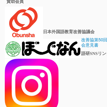
賛助会員
日本外国語教育改善協議会
改善協第50
会意見書
語研SNSリン