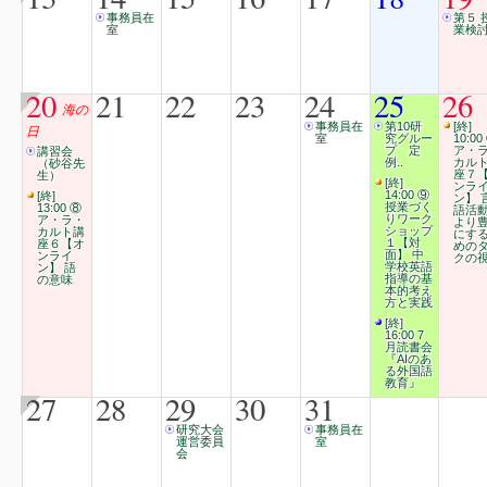
事務員在
第５ 
室
業検
20
21
22
23
24
25
26
海の
事務員在
第10研
[終]
日
室
究グルー
10:00
プ 定
ア・
講習会
例..
カル
（砂谷先
座７
生）
[終]
ンラ
14:00 ⑨
[終]
ン】 
授業づく
13:00 ⑧
語活
りワーク
ア・ラ・
より
ショップ
カルト講
にす
１【対
座６【オ
めの
面】 中
ンライ
クの
学校英語
ン】 語
指導の基
の意味
本的考え
方と実践
[終]
16:00 7
月読書会
『AIのあ
る外国語
教育』
27
28
29
30
31
研究大会
事務員在
運営委員
室
会