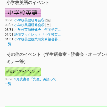
小学校英語のイベント
08/23
小学校英語研修会⑤
[混]
09/27
小学校英語研修会⑥
[空]
03/31
小学校英語研修会 年間予定...
01/01
語研ブックレット『小学校英...
01/01
小学校英語授業研究希望者募...
一覧...
その他のイベント（学生研修室・読書会・オープン
ミナー等）
09/26
9月読書会『先生、英語って...
一覧...