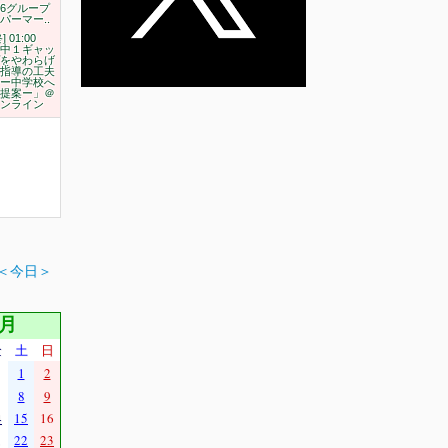
6グループ
パーマー..
] 01:00
中１ギャッ
をやわらげ
指導の工夫
ー中学校へ
提案ー」＠
ンライン
＜今日＞
2月
金
土
日
1
2
8
9
4
15
16
1
22
23