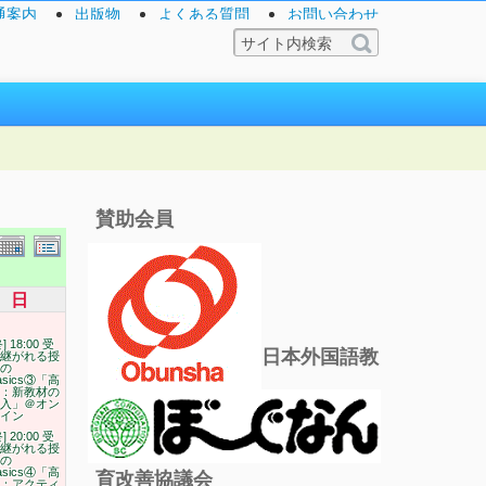
通案内
出版物
よくある質問
お問い合わせ
賛助会員
日
終] 18:00 受
日本外国語教
継がれる授
の
asics③「高
：新教材の
入」＠オン
イン
終] 20:00 受
継がれる授
の
asics④「高
育改善協議会
：アクティ