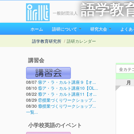
語学教
一般財団法人
ホーム
語研について
研究大会
よくあ
語学教育研究所
/
語研カレンダー
講習会
08/07
⑭ア・ラ・カルト講座９【オ...
月
08/10
⑮ア・ラ・カルト講座10【OL...
08/22
⑯ア・ラ・カルト講座11【オ...
08/29
⑰授業づくりワークショップ...
08/30
⑱授業づくりワークショップ...
一覧...
小学校英語のイベント