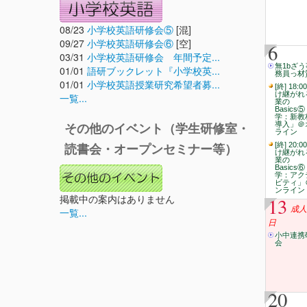
08/23
小学校英語研修会⑤
[混]
09/27
小学校英語研修会⑥
[空]
6
03/31
小学校英語研修会 年間予定...
無1bざう
01/01
語研ブックレット『小学校英...
務員っ材
01/01
小学校英語授業研究希望者募...
[終] 18:0
け継がれ
一覧...
業の
Basics
学：新教
導入」＠
その他のイベント（学生研修室・
ライン
[終] 20:0
読書会・オープンセミナー等）
け継がれ
業の
Basics
学：アク
ビティ」
ンライン
掲載中の案内はありません
13
成人
一覧...
日
小中連携
会
20