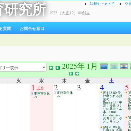
語研について
交
育研究所
1923（大正12）年創立
る質問
お問合せ窓口
2025年 1月
火
水
木
金
土
1
2
3
4
5
元旦
事務室冬休
[終] 18:00 受
[
事務室冬休
み
け継がれる授
け
み
業の
業
Basics①「中
B
高：授業づく
校
りの基礎・基
導
本ーOral
ラ
Introduction
[
の考え方」＠
け
オンライン
業
[終] 20:00 受
B
け継がれる授
校