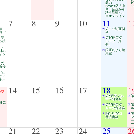
業の
ビ
Basics②「中
ン
高：音読から
話す活動へ」
＠オンライン
7
8
9
10
11
1
事
第１０対面例
質ぶ
会
0 受
第10研究グ
る授
ループ 定
例..
⑤「中
語研だより編
材の
集室
オン
0 受
る授
⑥「中
ティ
＠オ
14
15
16
17
18
1
の
第3研究グル
第
ープ研究会
ー
研究
第22研究グ
第
ループ定例会
ル
[終] 21:00 1
[
月読書会
6
ー
ー
21
22
23
24
25
2