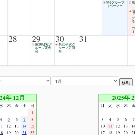
第6グループ
第
（パーマー..
（
[終
「
プ
る
の
オ
28
29
30
31
第26研究グ
第26研究グ
ループ定例
ループ定例
会
会
024年 12月
2025年 
水
木
金
土
日
月
火
水
木
1
4
5
6
7
8
3
4
5
6
7
11
12
13
14
15
10
11
12
13
1
18
19
20
21
22
17
18
19
20
2