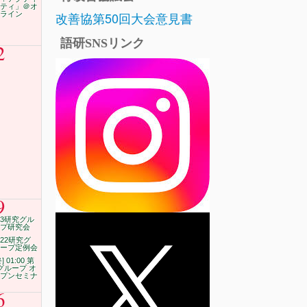
ティ」＠オ
改善協第50回大会意見書
ライン
語研SNSリンク
2
9
3研究グル
プ研究会
22研究グ
ープ定例会
終] 01:00 第
グループ オ
プンセミナ
6