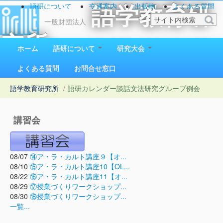
語研について
交通案内
出版物
よくある質問
語学教育研
お問い合わせ
一般財団法人
究所
ホーム
語研について
研究大会
1923（大正12）年創立
よくある質問
お問合せ窓口
語学教育研究所
/
語研カレンダー
談話文法研究グループ例会
講習会
08/07
⑭ア・ラ・カルト講座９【オ...
08/10
⑮ア・ラ・カルト講座10【OL...
08/22
⑯ア・ラ・カルト講座11【オ...
08/29
⑰授業づくりワークショップ...
08/30
⑱授業づくりワークショップ...
一覧...