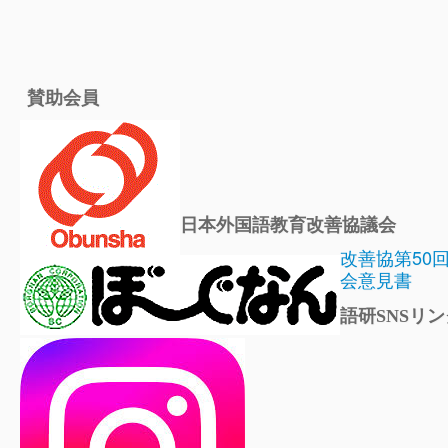
賛助会員
日本外国語教育改善協議会
改善協第50
会意見書
語研SNSリン