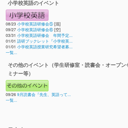
小学校英語のイベント
08/23
小学校英語研修会⑤
[混]
09/27
小学校英語研修会⑥
[空]
03/31
小学校英語研修会 年間予定...
01/01
語研ブックレット『小学校英...
01/01
小学校英語授業研究希望者募...
一覧...
その他のイベント（学生研修室・読書会・オープン
ミナー等）
09/26
9月読書会『先生、英語って...
一覧...