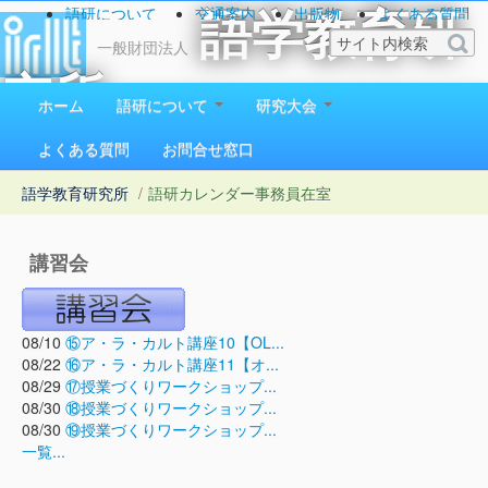
語研について
交通案内
出版物
よくある質問
語学教育研
お問い合わせ
一般財団法人
究所
ホーム
語研について
研究大会
1923（大正12）年創立
よくある質問
お問合せ窓口
語学教育研究所
/
語研カレンダー
事務員在室
講習会
08/10
⑮ア・ラ・カルト講座10【OL...
08/22
⑯ア・ラ・カルト講座11【オ...
08/29
⑰授業づくりワークショップ...
08/30
⑱授業づくりワークショップ...
08/30
⑲授業づくりワークショップ...
一覧...