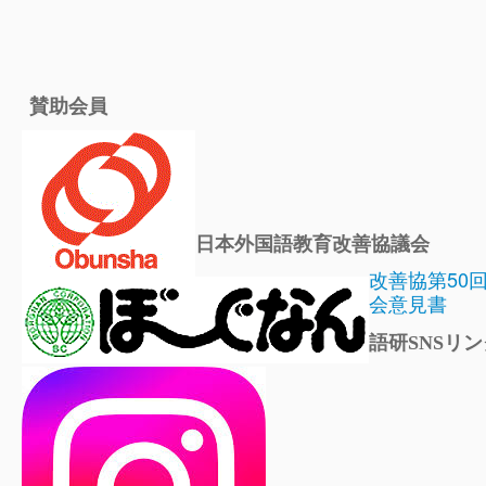
賛助会員
日本外国語教育改善協議会
改善協第50
会意見書
語研SNSリン