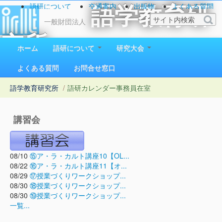
語研について
交通案内
出版物
よくある質問
語学教育研
お問い合わせ
一般財団法人
究所
ホーム
語研について
研究大会
1923（大正12）年創立
よくある質問
お問合せ窓口
語学教育研究所
/
語研カレンダー
事務員在室
講習会
08/10
⑮ア・ラ・カルト講座10【OL...
08/22
⑯ア・ラ・カルト講座11【オ...
08/29
⑰授業づくりワークショップ...
08/30
⑱授業づくりワークショップ...
08/30
⑲授業づくりワークショップ...
一覧...