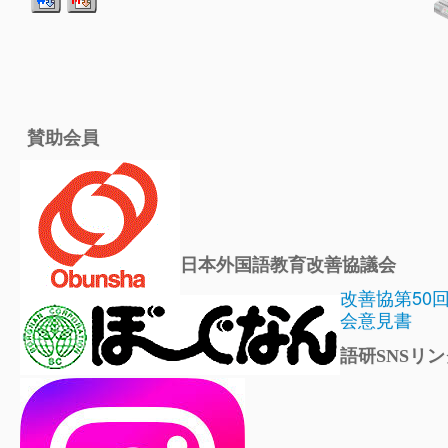
賛助会員
日本外国語教育改善協議会
改善協第50
会意見書
語研SNSリン