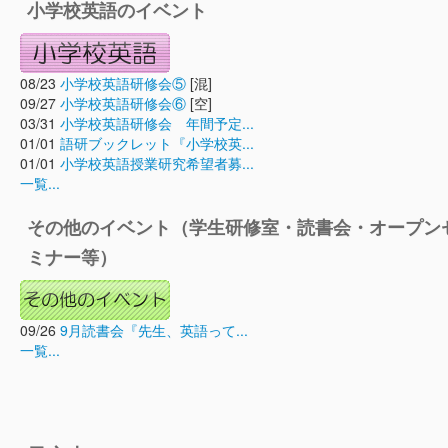
小学校英語のイベント
08/23
小学校英語研修会⑤
[混]
09/27
小学校英語研修会⑥
[空]
03/31
小学校英語研修会 年間予定...
01/01
語研ブックレット『小学校英...
01/01
小学校英語授業研究希望者募...
一覧...
その他のイベント（学生研修室・読書会・オープン
ミナー等）
09/26
9月読書会『先生、英語って...
一覧...