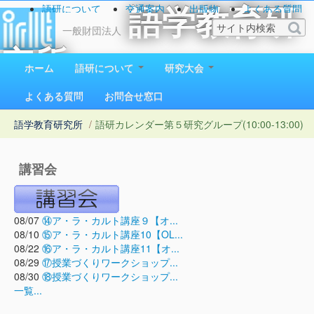
語研について
交通案内
出版物
よくある質問
語学教育研
お問い合わせ
一般財団法人
究所
ホーム
語研について
研究大会
1923（大正12）年創立
よくある質問
お問合せ窓口
語学教育研究所
/
語研カレンダー
第５研究グループ(10:00-13:00)
講習会
08/07
⑭ア・ラ・カルト講座９【オ...
08/10
⑮ア・ラ・カルト講座10【OL...
08/22
⑯ア・ラ・カルト講座11【オ...
08/29
⑰授業づくりワークショップ...
08/30
⑱授業づくりワークショップ...
一覧...