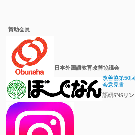
賛助会員
日本外国語教育改善協議会
改善協第50
会意見書
語研SNSリン