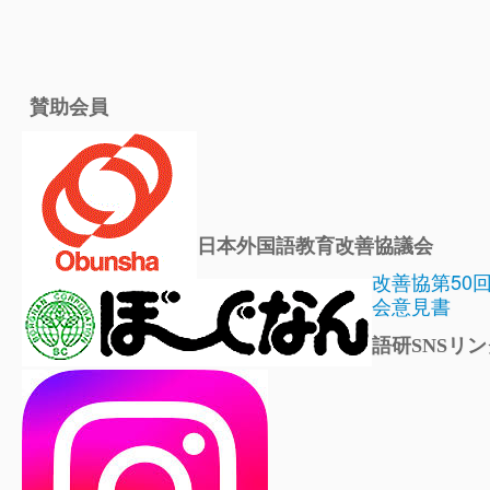
賛助会員
日本外国語教育改善協議会
改善協第50
会意見書
語研SNSリン