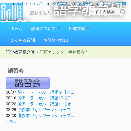
語研について
交通案内
出版物
よくある質問
語学教育研
お問い合わせ
一般財団法人
究所
ホーム
語研について
研究大会
1923（大正12）年創立
よくある質問
お問合せ窓口
語学教育研究所
/
語研カレンダー
事務員在室
講習会
08/07
⑭ア・ラ・カルト講座９【オ...
08/10
⑮ア・ラ・カルト講座10【OL...
08/22
⑯ア・ラ・カルト講座11【オ...
08/29
⑰授業づくりワークショップ...
08/30
⑱授業づくりワークショップ...
一覧...