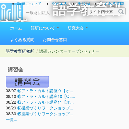
語研について
交通案内
出版物
よくある質問
語学教育研
お問い合わせ
一般財団法人
究所
ホーム
語研について
研究大会
1923（大正12）年創立
よくある質問
お問合せ窓口
語学教育研究所
/
語研カレンダー
オープンセミナー
講習会
08/07
⑭ア・ラ・カルト講座９【オ...
08/10
⑮ア・ラ・カルト講座10【OL...
08/22
⑯ア・ラ・カルト講座11【オ...
08/29
⑰授業づくりワークショップ...
08/30
⑱授業づくりワークショップ...
一覧...