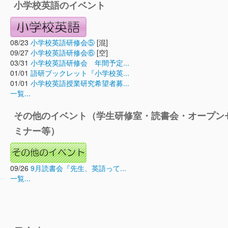
小学校英語のイベント
08/23
小学校英語研修会⑤
[混]
09/27
小学校英語研修会⑥
[空]
03/31
小学校英語研修会 年間予定...
01/01
語研ブックレット『小学校英...
01/01
小学校英語授業研究希望者募...
一覧...
その他のイベント（学生研修室・読書会・オープン
ミナー等）
09/26
9月読書会『先生、英語って...
一覧...