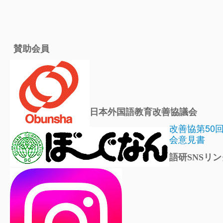
賛助会員
日本外国語教育改善協議会
改善協第50
会意見書
語研SNSリン