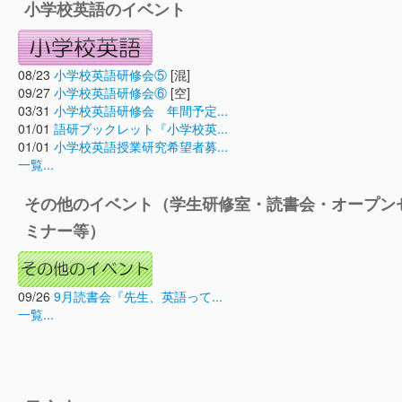
小学校英語のイベント
08/23
小学校英語研修会⑤
[混]
09/27
小学校英語研修会⑥
[空]
03/31
小学校英語研修会 年間予定...
01/01
語研ブックレット『小学校英...
01/01
小学校英語授業研究希望者募...
一覧...
その他のイベント（学生研修室・読書会・オープン
ミナー等）
09/26
9月読書会『先生、英語って...
一覧...