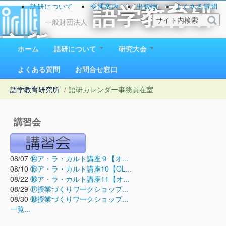
語研について
交通案内
出版物
よくある質問
語学教育研
お問い合わせ
一般財団法人
究所
ホーム
語研について
研究大会
1923（大正12）年創立
よくある質問
お問合せ窓口
語学教育研究所
/
語研カレンダー
事務員在室
講習会
08/07
⑭ア・ラ・カルト講座９【オ...
08/10
⑮ア・ラ・カルト講座10【OL...
08/22
⑯ア・ラ・カルト講座11【オ...
08/29
⑰授業づくりワークショップ...
08/30
⑱授業づくりワークショップ...
一覧...