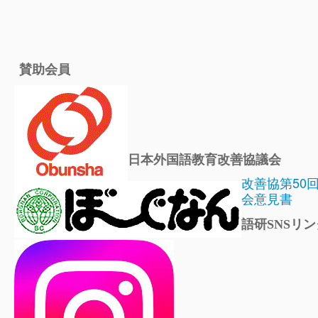
賛助会員
日本外国語教育改善協議会
改善協第50
会意見書
語研SNSリン