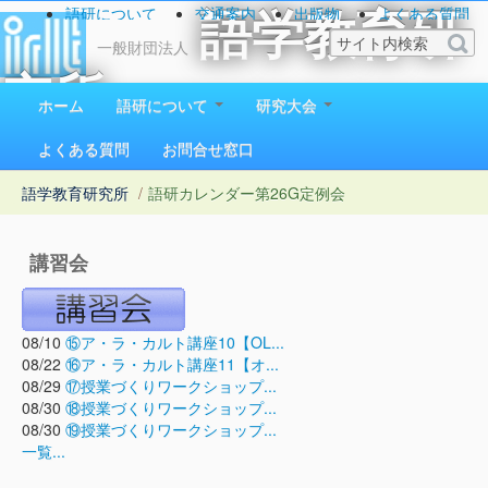
語研について
交通案内
出版物
よくある質問
語学教育研
お問い合わせ
一般財団法人
究所
ホーム
語研について
研究大会
1923（大正12）年創立
よくある質問
お問合せ窓口
語学教育研究所
/
語研カレンダー
第26G定例会
講習会
08/10
⑮ア・ラ・カルト講座10【OL...
08/22
⑯ア・ラ・カルト講座11【オ...
08/29
⑰授業づくりワークショップ...
08/30
⑱授業づくりワークショップ...
08/30
⑲授業づくりワークショップ...
一覧...