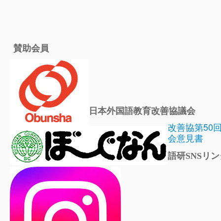
賛助会員
日本外国語教育改善協議会
改善協第50
会意見書
語研SNSリン