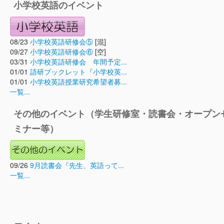
小学校英語のイベント
08/23
小学校英語研修会⑤
[混]
09/27
小学校英語研修会⑥
[空]
03/31
小学校英語研修会 年間予定...
01/01
語研ブックレット『小学校英...
01/01
小学校英語授業研究希望者募...
一覧...
その他のイベント（学生研修室・読書会・オープン
ミナー等）
09/26
9月読書会『先生、英語って...
一覧...