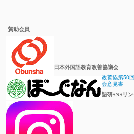
賛助会員
日本外国語教育改善協議会
改善協第50
会意見書
語研SNSリン