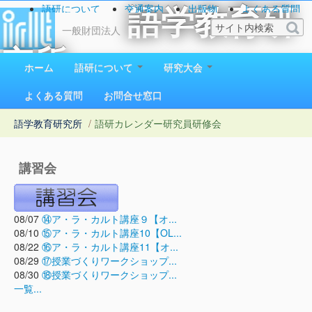
語研について
交通案内
出版物
よくある質問
語学教育研
お問い合わせ
一般財団法人
究所
ホーム
語研について
研究大会
1923（大正12）年創立
よくある質問
お問合せ窓口
語学教育研究所
/
語研カレンダー
研究員研修会
講習会
08/07
⑭ア・ラ・カルト講座９【オ...
08/10
⑮ア・ラ・カルト講座10【OL...
08/22
⑯ア・ラ・カルト講座11【オ...
08/29
⑰授業づくりワークショップ...
08/30
⑱授業づくりワークショップ...
一覧...