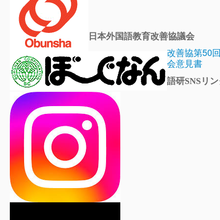
日本外国語教育改善協議会
改善協第50
会意見書
語研SNSリン