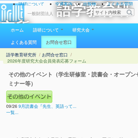
語研について
交通案内
出版物
よくある質問
語学教育研
お問い合わせ
一般財団法人
究所
ホーム
語研について
研究大会
1923（大正12）年創立
よくある質問
お問合せ窓口
語学教育研究所
/
お問合せ窓口
/
2026年度研究大会会員発表応募フォーム
その他のイベント（学生研修室・読書会・オープン
ミナー等）
09/26
9月読書会『先生、英語って...
一覧...