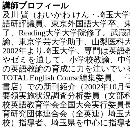
講師プロフィール
及川 賢（おいかわ けん・埼玉大
語研評議員。東京外国語大学卒、
了、Reading大学大学院修了。武
諭、東京学芸大学助手、山梨医科
2002年より埼玉大学。専門は英
やゼミを通して、小学校教諭、中
の英語教諭の育成に力を注いでい
TOTAL English Course編集
書店）での新刊紹介（2002年10
要領実施状況調査分析委員（文部科
校英語教育学会全国大会実行委員長
育研究団体連合会（全英連）埼玉
校）指導者。埼玉県を中心に指導