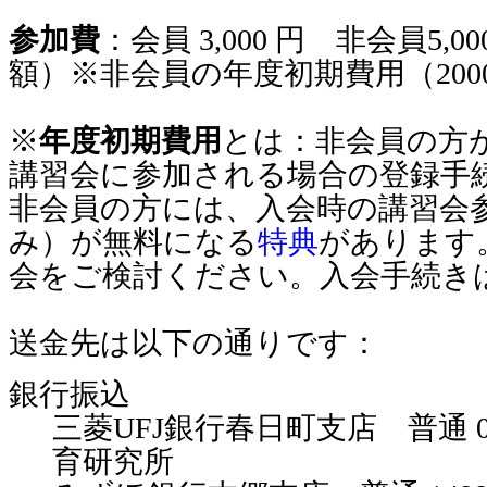
参加費
：会員 3,000 円 非会員5,
額）※非会員の年度初期費用（2000
※
年度初期費用
とは：非会員の方
講習会に参加される場合の登録手
非会員の方には、入会時の講習会
み）が無料になる
特典
があります
会をご検討ください。入会手続き
送金先は以下の通りです：
銀行振込
三菱UFJ銀行春日町支店 普通 035
育研究所