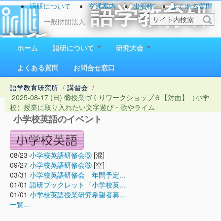
語研について
交通案内
出版物
よくある質問
語学教育研
お問い合わせ
一般財団法人
究所
ホーム
語研について
研究大会
1923（大正12）年創立
よくある質問
お問合せ窓口
語学教育研究所
/
講習会
/
2025-08-17 (日) ⑱授業づくりワークショップ６【対面】（小学
校）授業に取り入れたい文字遊び・歌やライム
小学校英語のイベント
08/23
小学校英語研修会⑤
[混]
09/27
小学校英語研修会⑥
[空]
03/31
小学校英語研修会 年間予定...
01/01
語研ブックレット『小学校英...
01/01
小学校英語授業研究希望者募...
一覧...