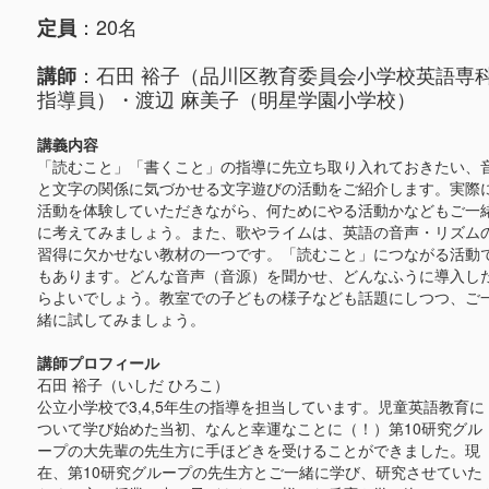
：20名
定員
：石田 裕子（品川区教育委員会小学校英語専
講師
指導員）・渡辺 麻美子（明星学園小学校）
講義内容
「読むこと」「書くこと」の指導に先立ち取り入れておきたい、
と文字の関係に気づかせる文字遊びの活動をご紹介します。実際
活動を体験していただきながら、何ためにやる活動かなどもご一
に考えてみましょう。また、歌やライムは、英語の音声・リズム
習得に欠かせない教材の一つです。「読むこと」につながる活動
もあります。どんな音声（音源）を聞かせ、どんなふうに導入し
らよいでしょう。教室での子どもの様子なども話題にしつつ、ご
緒に試してみましょう。
講師プロフィール
石田 裕子（いしだ ひろこ）
公立小学校で3,4,5年生の指導を担当しています。児童英語教育に
ついて学び始めた当初、なんと幸運なことに（！）第10研究グル
ープの大先輩の先生方に手ほどきを受けることができました。現
在、第10研究グループの先生方とご一緒に学び、研究させていた