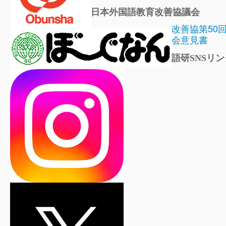
日本外国語教育改善協議会
改善協第50
会意見書
語研SNSリン