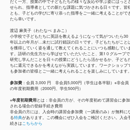
だく一方、授業の中で子どもたちの様々な反応や学ぶ姿にはっと
せられ、指導者としての新たな課題に気づかされる日々です。皆
とも、子どもの学びに寄り添った指導をご一緒に考えることがで
たら幸いです。
渡辺 麻美子（わたなべ まみこ）
小学校で子どもたちに英語を教えるようになって気がついたら30
年以上の年月が…未だに試行錯誤の日々です。子どもたちがこと
を獲得していく姿を通して教えてくれることにいつも感動してい
す。語研の先生方から学ばせていただいたこと、第1０グループで
研究し学んだことを日々の授業にどうしたら活かせるか、子ども
ちに還元できるかを考えながら実践しています。ワークショップ
も参加者の皆様とご一緒に考えられることを楽しみにしています
参加費
：会員 3,000 円 非会員5,000円（学生は各半額）※非会員
の年度初期費用（2000円、学生500円）
※
年度初期費用
とは：非会員の方が、その年度初めて講習会に参加
される場合の登録手続き費用
非会員の方には、入会時の講習会参加費（一講座のみ）が無料に
る
特典
があります。この機会にぜひ入会をご検討ください。入会
続きは
こちらから