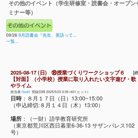
その他のイベント（学生研修室・読書会・オープン
ミナー等）
09/26
9月読書会『先生、英語って...
一覧...
2025-08-17 (日) ⑱授業づくりワークショップ６
[終
【対面】（小学校）授業に取り入れたい文字遊び・歌
やライム
担当者
Ouchi
登録日時 2025/5/23 3:39 (401 ヒット)
：８月１７日（日）13:00~15:00
日時
（申込締切:８月１４日（木）13:00）
：（一財）語学教育研究所
場所
（東京都荒川区西日暮里6-36-13 サザンパレス102
号）