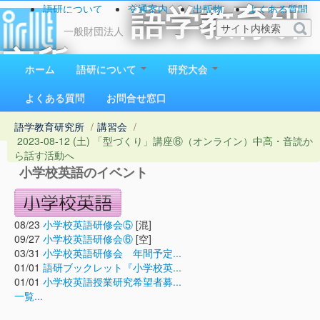
語研について
交通案内
出版物
よくある質問
語学教育研
お問い合わせ
一般財団法人
究所
ホーム
語研について
研究大会
1923（大正12）年創立
よくある質問
お問合せ窓口
語学教育研究所
/
講習会
/
2023-08-12 (土) 「型づくり」講座⑥（オンライン）中高・音読か
ら話す活動へ
小学校英語のイベント
08/23
小学校英語研修会⑤
[混]
09/27
小学校英語研修会⑥
[空]
03/31
小学校英語研修会 年間予定...
01/01
語研ブックレット『小学校英...
01/01
小学校英語授業研究希望者募...
一覧...