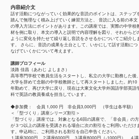
内容紹介文
話す活動につながっていく効果的な音読のポイントは、ステップ
踏んで無理なく積み上げていく練習方法と、 音読に入る前の本文
の導入方法にポイントがあります。この講座では、実際の中学校
材を例に取り、本文の導入と説明で内容理解を図り、それからど
ように変化を持たせて繰り返し音読をさせるかについてご紹介し
す。 さらに、音読の成果を土台として、いかにして話す活動につ
なげていくかについて考えます。
講師プロフィール
淡路 佳昌（あわじ よしまさ）
高等専門学校で教員生活をスタートし、私立の大学に勤務した後
大学を辞めて念願の中学校教師として再スタートしました。約10
年勤めて、再び大学に戻り、現在は大東文化大学外国語学部英語
科で英語の教員養成を担当しています。
◆参加費： 会員 1,000 円 非会員3,000円 （学生は各半額）
＜「型づくり」講座シリーズ割引＞
「型づくり」講座では、対象となる6回の講座で、「非会員」の方
が３つ以上の講座を受講される場合に次の割引をご利用いただけ
す。申込時に、ご利用される割引を自己申告ください。
１講座3000円、２講座6000円、３講座8000円（-1000円）、４講