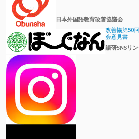
日本外国語教育改善協議会
改善協第50
会意見書
語研SNSリン