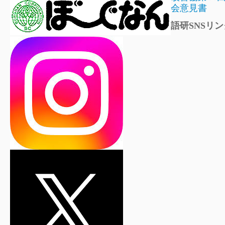
会意見書
語研SNSリン