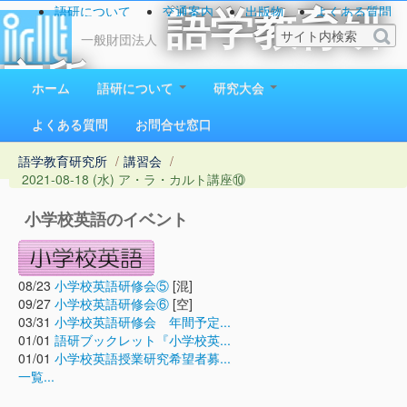
語研について
交通案内
出版物
よくある質問
語学教育研
お問い合わせ
一般財団法人
究所
ホーム
語研について
研究大会
1923（大正12）年創立
よくある質問
お問合せ窓口
語学教育研究所
/
講習会
/
2021-08-18 (水) ア・ラ・カルト講座⑩
小学校英語のイベント
08/23
小学校英語研修会⑤
[混]
09/27
小学校英語研修会⑥
[空]
03/31
小学校英語研修会 年間予定...
01/01
語研ブックレット『小学校英...
01/01
小学校英語授業研究希望者募...
一覧...