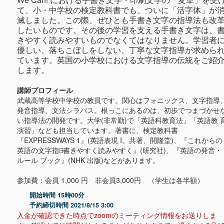
て、小・中学校の検定教科書でも、ついに「活字体」が
滅しました。この際、ぜひとも手書き文字の指導法も改
したいものです。その後の学習を支える手書き文字は、
きやすく読みやすいものでなくてはなりません。学習者
優しい、落ちこぼしをしない、丁寧な文字指導が求めら
ています。英国の小学校における文字指導の伝統をご紹
します。
講師プロフィール
武蔵高等学校中学校の教員です。関心はフォニックス、文字指導
発音指導、文法シラバス。根っこにあるのは、初歩でつまづかせ
い指導法の開発です。大学(非常勤)で「英語科教育法」「英語教 
演習」なども担当しています。著書に、検定教科書
『EXPRESSWAYS 1』(英語表現 I。共著、開隆堂)、『これからの
英語の文字指導̶書きやすく読みやすく』(研究社)、『英語の発音・
ルール ブック』(NHK 出版)などがあります。
参加費：会員 1,000 円 非会員3,000円 （学生は各半額）
開始時間 15時00分
予約締切時間 2021/8/15 3:00
入金が確認できた時点でzoomのミーティング情報をお送りしま