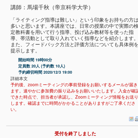
講師：馬場千秋（帝京科学大学）
「ライティング指導は難しい」という印象をお持ちの方
多いと思います。本講座では、日常の授業の中で実際の
定教科書を用いて行う指導、投げ込み教材等を使った指
導、帯活動として取り入れていく指導などを紹介します
また、フィードバック方法と評価方法についても具体例
提示します。
開始時間 19時00分
定員数 20人 (予約数 10人)
予約締切時間 2020/12/3 19:00
詳細本文
予約後、zoomミーティングの事前登録をお願いするメールが届き
ます。速やかに参加費の振り込みをお願いいたします。入金が確
できた時点で、担当者が承認し、Zoomミーティング情報をお送
します。確認までに時間がかかることがありますがご了承くださ
い。
受付を終了しました