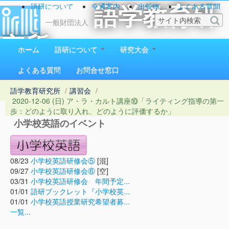
語研について
交通案内
出版物
よくある質問
語学教育研
お問い合わせ
一般財団法人
究所
ホーム
語研について
研究大会
1923（大正12）年創立
よくある質問
お問合せ窓口
語学教育研究所
/
講習会
/
2020-12-06 (日) ア・ラ・カルト講座⑩「ライティング指導の第一
歩：どのように取り入れ、どのように評価するか」
小学校英語のイベント
08/23
小学校英語研修会⑤
[混]
09/27
小学校英語研修会⑥
[空]
03/31
小学校英語研修会 年間予定...
01/01
語研ブックレット『小学校英...
01/01
小学校英語授業研究希望者募...
一覧...