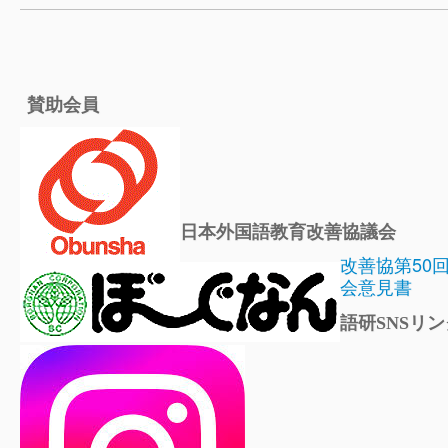
賛助会員
日本外国語教育改善協議会
改善協第50
会意見書
語研SNSリン