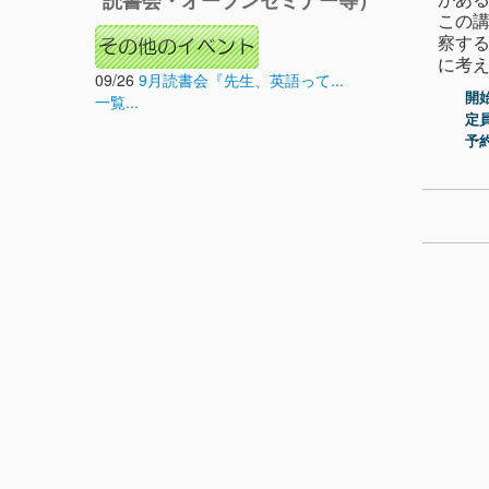
読書会・オープンセミナー等）
この
察す
に考
09/26
9月読書会『先生、英語って...
開始
一覧...
定員
予約