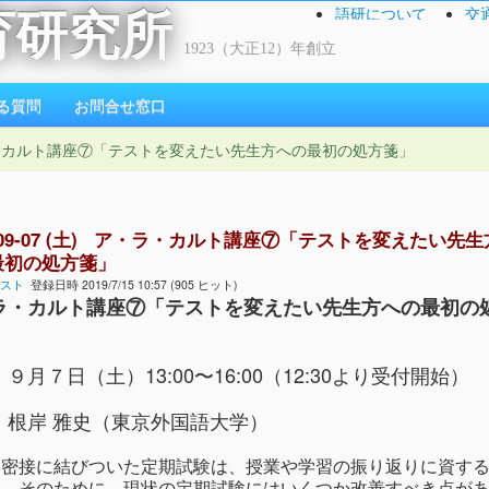
語研について
交
育研究所
1923（大正12）年創立
る質問
お問合せ窓口
) ア・ラ・カルト講座⑦「テストを変えたい先生方への最初の処方箋」
9-09-07 (土) ア・ラ・カルト講座⑦「テストを変えたい先生
最初の処方箋」
スト
登録日時 2019/7/15 10:57 (905 ヒット)
ラ・カルト講座⑦「テストを変えたい先生方への最初の
９月７日（土）13:00〜16:00（12:30より受付開始）
：根岸 雅史（東京外国語大学）
と密接に結びついた定期試験は、授業や学習の振り返りに資す
る。そのために、現状の定期試験にはいくつか改善すべき点が