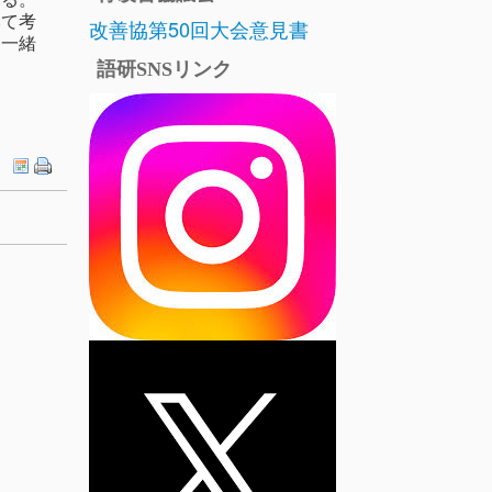
いて考
改善協第50回大会意見書
を一緒
語研SNSリンク