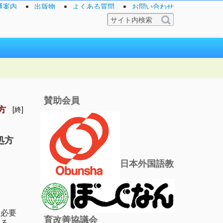
通案内
出版物
よくある質問
お問い合わせ
賛助会員
方
[終]
処方
日本外国語教
る必要
育改善協議会
ある。