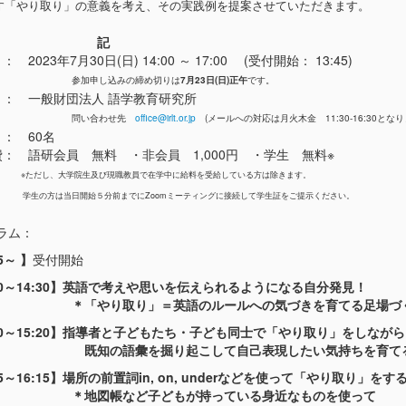
す「やり取り」の意義を考え、その実践例を提案させていただきます。
記
 2023年7月30日(日) 14:00 ～ 17:00 (受付開始： 13:45)
参加申し込みの締め切りは
7月23日(日)正午
です。
 ： 一般財団法人 語学教育研究所
問い合わせ先
office@irlt.or.jp
(メールへの対応は月火木金 11:30-16:30となり
 ： 60名
 費： 語研会員 無料 ・非会員 1,000円 ・学生 無料※
※ただし、大学院生及び現職教員で在学中に給料を受給している方は除きます。
は当日開始５分前までにZoomミーティングに接続して学生証をご提示ください。
ラム：
5～ 】
受付開始
:00～14:30】英語で考えや思いを伝えられるようになる自分発見！
＊「やり取り」＝英語のルールへの気づきを育てる足場づ
:30～15:20】指導者と子どもたち・子ども同士で「やり取り」をしなが
既知の語彙を掘り起こして自己表現したい気持ちを育て
25～16:15】場所の前置詞in, on, underなどを使って「やり取り」をす
＊地図帳など子どもが持っている身近なものを使って