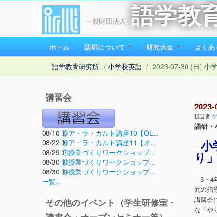
語学教
一般財団法人
ホーム
語研について
研究大会
よくあ
語学教育研究所
/
小学校英語
/
2023-07-30 (
講習会
202
担当者
ゲ
語研・
08/10
⑮ア・ラ・カルト講座10【OL...
小
08/22
⑯ア・ラ・カルト講座11【オ...
08/29
⑰授業づくりワークショップ...
り
08/30
⑱授業づくりワークショップ...
08/30
⑲授業づくりワークショップ...
3・4年
一覧...
元の指
講習会
その他のイベント（学生研修室・
な「や