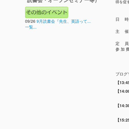
読書会・オープンセミナー等）
得を促
日 時 ：
09/26
9月読書会『先生、英語って...
一覧...
主 催
定 員
参 加
学生の方
プログ
【13:4
【14
【14
【15: