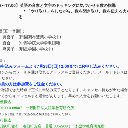
:15～17:00】英語の音素と文字のドッキングに気づかせる数の指導
＊「やり取り」をしながら、数を聞き取り、数を伝える力
る
属(五十音順)：
眞喜子 (田園調布雙葉小学校
)
非
百合 (中部学院大学
)
学事顧問
麻美子 (明星学園小学校
)
非
法：
の申込みフォームより7月23日(日)12:00までにお申し込みください。
コンからのメールを受け取れるアドレスをご登録ください。メールアドレスは
ください。
会員の方は参加費をご送金ください。
が確認できた時点で正式に申込み完了となります。キャンセル待ちが出た場合
い方からキャンセルする場合があります。早めの入金をお願いいたします。
便振込
0-0-68007 一般財団法人語学教育研究所
ゆうちょ銀行に置いてある払込取扱票をご利用ください。
行振込
J銀行 春日町支店 普通 0352938 (一財)語学教育研究所