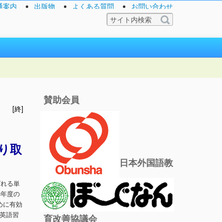
通案内
出版物
よくある質問
お問い合わせ
賛助会員
[終]
り取
日本外国語教
ばれる単
3年度の
めに有効
英語習
育改善協議会