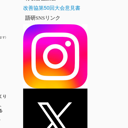
改善協第50回大会意見書
語研SNSリンク
ます)
くり
ら、
る
る