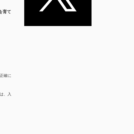
を育て
正確に
は、入