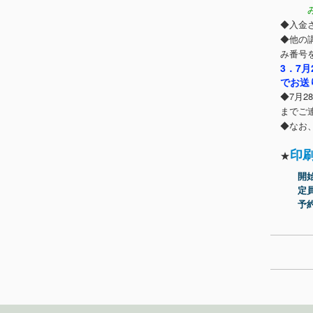
みずほ
◆入金
◆他の
み番号
3．7
でお送
◆7月2
までご
◆なお
印刷
★
開始
定員
予約