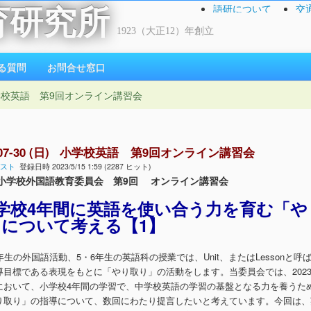
語研について
交
育研究所
1923（大正12）年創立
る質問
お問合せ窓口
日) 小学校英語 第9回オンライン講習会
3-07-30 (日) 小学校英語 第9回オンライン講習会
スト
登録日時 2023/5/15 1:59 (2287 ヒット)
小学校外国語教育委員会 第9回 オンライン講習会
学校4年間に英語を使い合う力を育む「や
」について考える【1】
生の外国語活動、5・6年生の英語科の授業では、Unit、またはLessonと呼
導目標である表現をもとに「やり取り」の活動をします。当委員会では、202
において、小学校4年間の学習で、中学校英語の学習の基盤となる力を養うた
り取り」の指導について、数回にわたり提言したいと考えています。今回は、