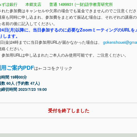
銀行 本郷支店 普通 1499931 (一財)語学教育研究所
された参加費はキャンセルや欠席の場合でも返金できませんのでご注意くださ
講座も同時に申し込まれ、参加費をまとめて振込む場合は、それぞれの講座の
を名前の後に記入してください。
月24日(月)以降に、当日参加するのに必要なZoomミーティングのURLを
りします。
8日(金)24時までに当日参加用URLが届かなかった場合は、
gokenshouei@gma
連絡ください。
、参加用URLは申し込まれたご本人のみ使用可能です。ご注意ください。
用ご案内PDF
は←ココをクリック
時間 19時00分
数 60人 (予約数 47人)
締切時間 2023/7/23 19:00
受付を終了しました