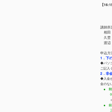
【16
講師所
相田 
久埜 
渡辺 
申込方
1．下
◆パソ
ご記入
2．非
◆入金
金のな
● 郵
0010
● 銀
三菱UF