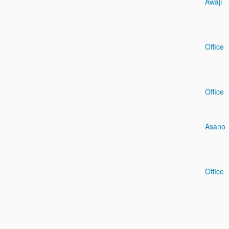
Awaji
Office
Office
Asano
Office