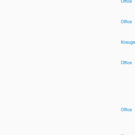
Office
Office
Kosug
Office
Office