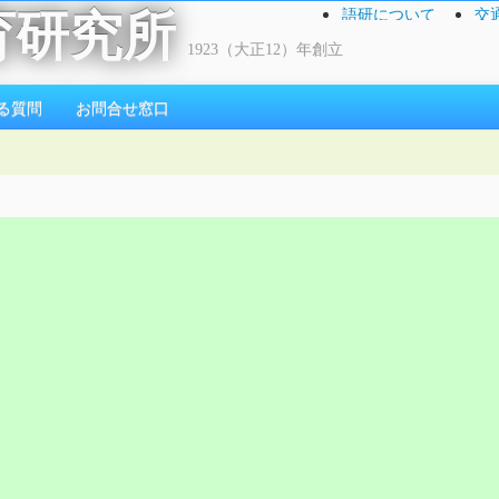
語研について
交
育研究所
1923（大正12）年創立
る質問
お問合せ窓口