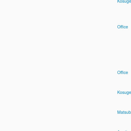
Kosug
Office
Office
Kosug
Matsub