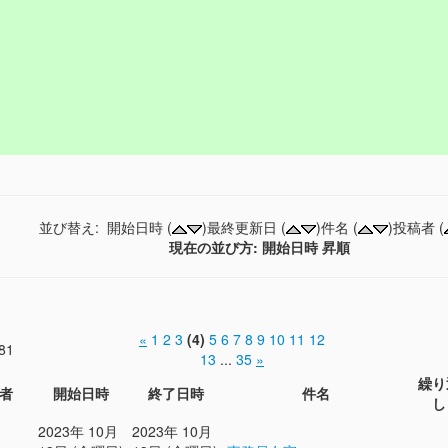
並び替え: 開始日時 (
)最終更新日 (
)件名 (
)投稿者 (
現在の並び方: 開始日時 昇順
«
1
2
3
(4)
5
6
7
8
9
10
11
12
81
13
...
35
»
繰り
者
開始日時
終了日時
件名
し
2023年 10月
2023年 10月