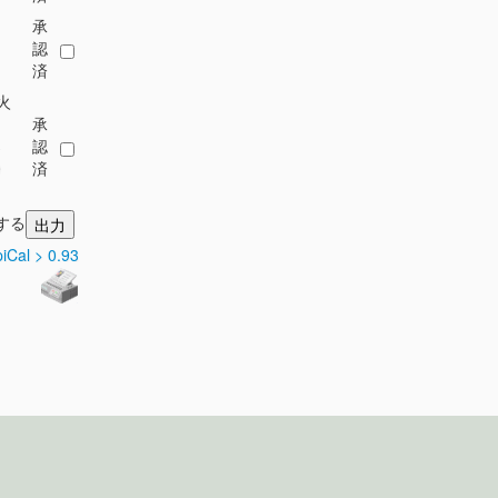
承
認
済
火
承
-
認
0
済
力する
piCal > 0.93