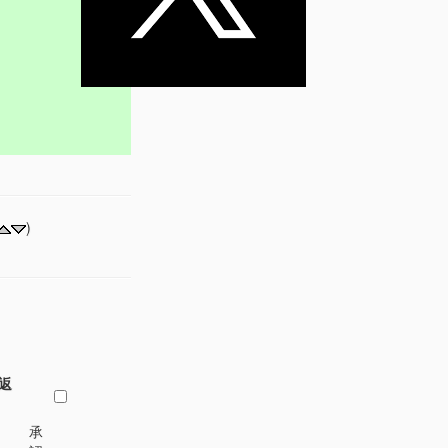
)
返
承