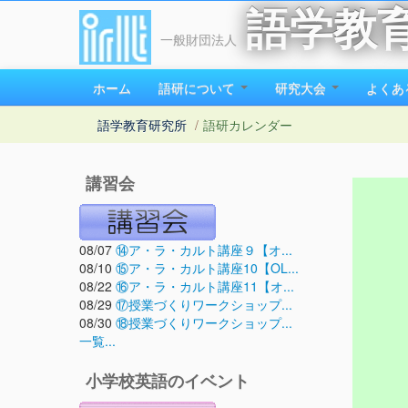
語学教
一般財団法人
ホーム
語研について
研究大会
よくあ
語学教育研究所
/
語研カレンダー
講習会
08/07
⑭ア・ラ・カルト講座９【オ...
08/10
⑮ア・ラ・カルト講座10【OL...
08/22
⑯ア・ラ・カルト講座11【オ...
08/29
⑰授業づくりワークショップ...
08/30
⑱授業づくりワークショップ...
一覧...
小学校英語のイベント