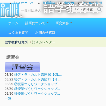
語研について
交通案内
出版物
よくある質問
語学教育研
お問い合わせ
一般財団法人
究所
ホーム
語研について
研究大会
1923（大正12）年創立
よくある質問
お問合せ窓口
語学教育研究所
/
語研カレンダー
講習会
08/10
⑮ア・ラ・カルト講座10【OL...
08/22
⑯ア・ラ・カルト講座11【オ...
08/29
⑰授業づくりワークショップ...
08/30
⑱授業づくりワークショップ...
08/30
⑲授業づくりワークショップ...
一覧...