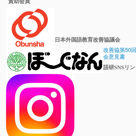
賛助会員
日本外国語教育改善協議会
改善協第50
会意見書
語研SNSリン