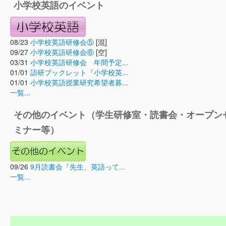
小学校英語のイベント
08/23
小学校英語研修会⑤
[混]
09/27
小学校英語研修会⑥
[空]
03/31
小学校英語研修会 年間予定...
01/01
語研ブックレット『小学校英...
01/01
小学校英語授業研究希望者募...
一覧...
その他のイベント（学生研修室・読書会・オープン
ミナー等）
09/26
9月読書会『先生、英語って...
一覧...