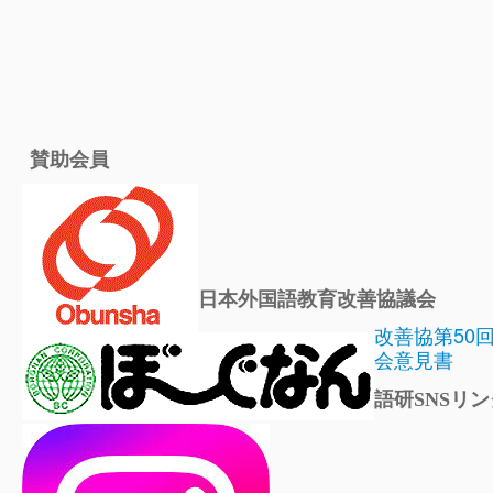
賛助会員
日本外国語教育改善協議会
改善協第50
会意見書
語研SNSリン