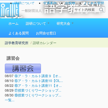
語研について
交通案内
出版物
よくある質問
語学教育研
お問い合わせ
一般財団法人
究所
ホーム
語研について
研究大会
1923（大正12）年創立
よくある質問
お問合せ窓口
語学教育研究所
/
語研カレンダー
講習会
08/07
⑭ア・ラ・カルト講座９【オ...
08/10
⑮ア・ラ・カルト講座10【OL...
08/22
⑯ア・ラ・カルト講座11【オ...
08/29
⑰授業づくりワークショップ...
08/30
⑱授業づくりワークショップ...
一覧...