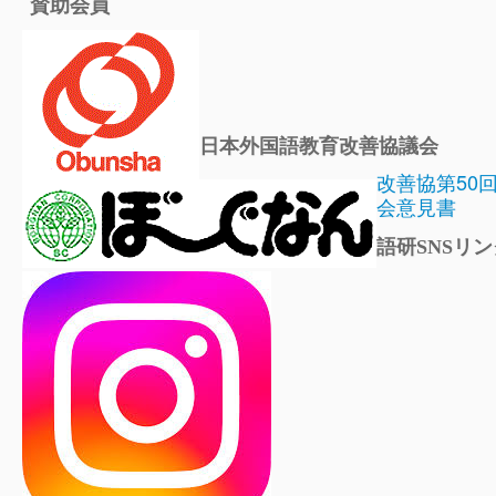
賛助会員
日本外国語教育改善協議会
改善協第50
会意見書
語研SNSリン