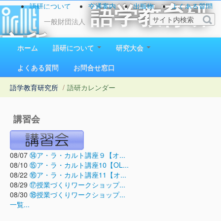
語研について
交通案内
出版物
よくある質問
語学教育研
お問い合わせ
一般財団法人
究所
ホーム
語研について
研究大会
1923（大正12）年創立
よくある質問
お問合せ窓口
語学教育研究所
/
語研カレンダー
講習会
08/07
⑭ア・ラ・カルト講座９【オ...
08/10
⑮ア・ラ・カルト講座10【OL...
08/22
⑯ア・ラ・カルト講座11【オ...
08/29
⑰授業づくりワークショップ...
08/30
⑱授業づくりワークショップ...
一覧...