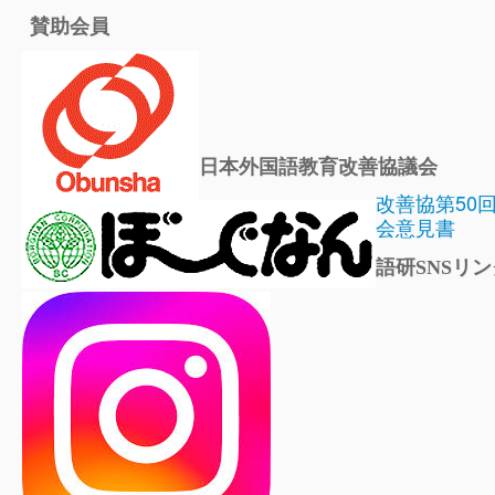
賛助会員
日本外国語教育改善協議会
改善協第50
会意見書
語研SNSリン