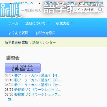
語研について
交通案内
出版物
よくある質問
語学教育研
お問い合わせ
一般財団法人
究所
ホーム
語研について
研究大会
1923（大正12）年創立
よくある質問
お問合せ窓口
語学教育研究所
/
語研カレンダー
講習会
08/07
⑭ア・ラ・カルト講座９【オ...
08/10
⑮ア・ラ・カルト講座10【OL...
08/22
⑯ア・ラ・カルト講座11【オ...
08/29
⑰授業づくりワークショップ...
08/30
⑱授業づくりワークショップ...
一覧...