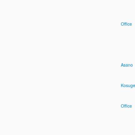
Office
Asano
Kosug
Office