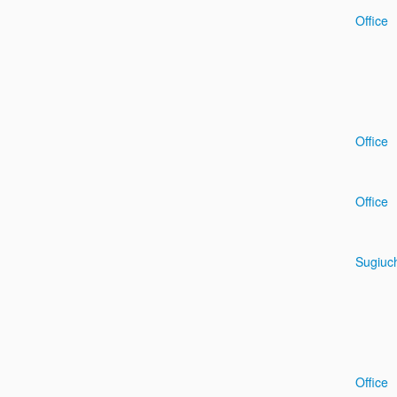
Office
Office
Office
Sugiuc
Office