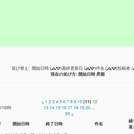
並び替え: 開始日時 (
)最終更新日 (
)件名 (
)投稿者 (
現在の並び方: 開始日時 昇順
«
1
2
3
4
5
6
7
8
9
10
(11)
12
0/1095
13
14
15
16
17
18
19
20
...
55
»
繰
者
開始日時
終了日時
件名
返