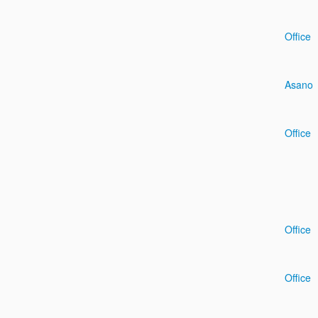
Office
Asano
Office
Office
Office