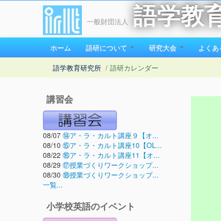
語学教
一般財団法人
ホーム
語研について
研究大会
よくあ
語学教育研究所
/
語研カレンダー
講習会
08/07
⑭ア・ラ・カルト講座９【オ...
08/10
⑮ア・ラ・カルト講座10【OL...
08/22
⑯ア・ラ・カルト講座11【オ...
08/29
⑰授業づくりワークショップ...
08/30
⑱授業づくりワークショップ...
一覧...
小学校英語のイベント