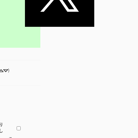
)
り
し