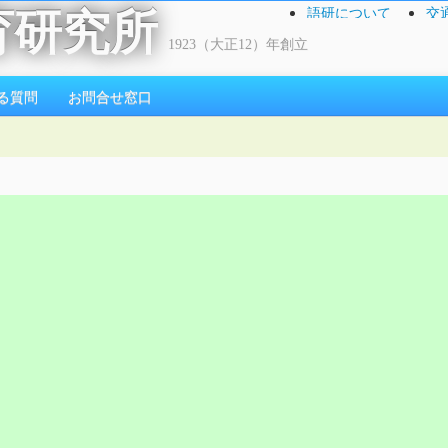
語研について
交
育研究所
1923（大正12）年創立
る質問
お問合せ窓口