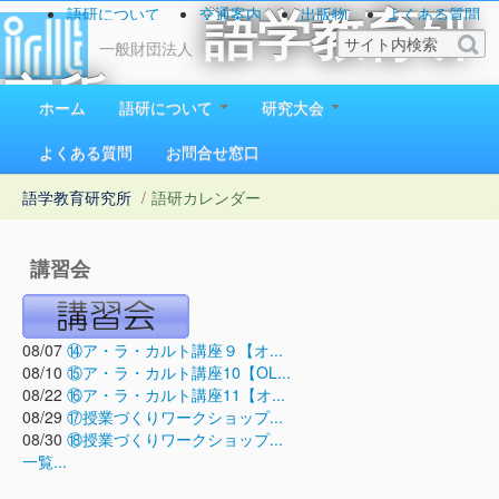
語研について
交通案内
出版物
よくある質問
語学教育研
お問い合わせ
一般財団法人
究所
ホーム
語研について
研究大会
1923（大正12）年創立
よくある質問
お問合せ窓口
語学教育研究所
/
語研カレンダー
講習会
08/07
⑭ア・ラ・カルト講座９【オ...
08/10
⑮ア・ラ・カルト講座10【OL...
08/22
⑯ア・ラ・カルト講座11【オ...
08/29
⑰授業づくりワークショップ...
08/30
⑱授業づくりワークショップ...
一覧...