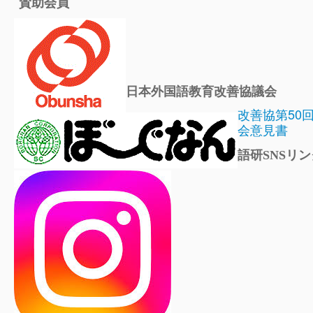
賛助会員
日本外国語教育改善協議会
改善協第50
会意見書
語研SNSリン