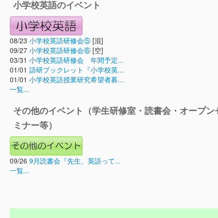
小学校英語のイベント
08/23
小学校英語研修会⑤
[混]
09/27
小学校英語研修会⑥
[空]
03/31
小学校英語研修会 年間予定...
01/01
語研ブックレット『小学校英...
01/01
小学校英語授業研究希望者募...
一覧...
その他のイベント（学生研修室・読書会・オープン
ミナー等）
09/26
9月読書会『先生、英語って...
一覧...