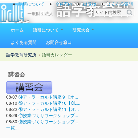
語研について
交通案内
出版物
よくある質問
語学教育研
お問い合わせ
一般財団法人
究所
ホーム
語研について
研究大会
1923（大正12）年創立
よくある質問
お問合せ窓口
語学教育研究所
/
語研カレンダー
講習会
08/07
⑭ア・ラ・カルト講座９【オ...
08/10
⑮ア・ラ・カルト講座10【OL...
08/22
⑯ア・ラ・カルト講座11【オ...
08/29
⑰授業づくりワークショップ...
08/30
⑱授業づくりワークショップ...
一覧...