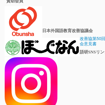
賛助会員
日本外国語教育改善協議会
改善協第50
会意見書
語研SNSリン