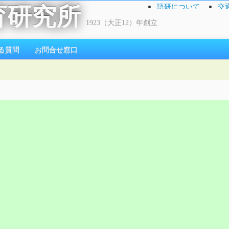
語研について
交
育研究所
1923（大正12）年創立
る質問
お問合せ窓口