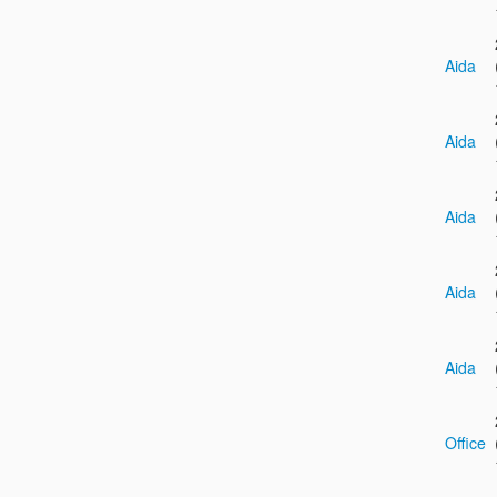
Aida
Aida
Aida
Aida
Aida
Office