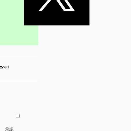
)
し
承認