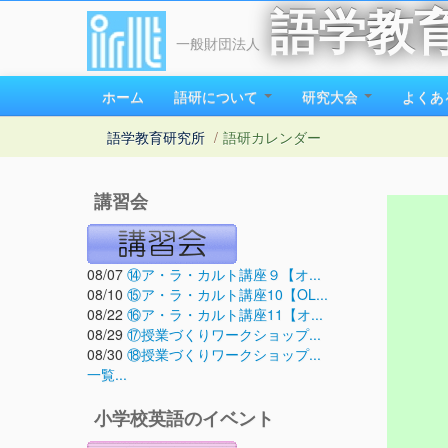
語学教
一般財団法人
ホーム
語研について
研究大会
よくあ
語学教育研究所
/
語研カレンダー
講習会
08/07
⑭ア・ラ・カルト講座９【オ...
08/10
⑮ア・ラ・カルト講座10【OL...
08/22
⑯ア・ラ・カルト講座11【オ...
08/29
⑰授業づくりワークショップ...
08/30
⑱授業づくりワークショップ...
一覧...
小学校英語のイベント