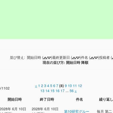
並び替え: 開始日時 (
)最終更新日 (
)件名 (
)投稿者 (
現在の並び方: 開始日時 降順
«
1
2
3
4
5
6
7
(8)
9
10
11
12
0/1102
13
14
15
16
17
...
56
»
開始日時
終了日時
件名
繰り返
2028年 6月 10日
2028年 6月 10日
第10研究グルー
毎月 第二