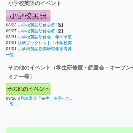
小学校英語のイベント
08/23
小学校英語研修会⑤
[混]
09/27
小学校英語研修会⑥
[空]
03/31
小学校英語研修会 年間予定...
01/01
語研ブックレット『小学校英...
01/01
小学校英語授業研究希望者募...
一覧...
その他のイベント（学生研修室・読書会・オープン
ミナー等）
09/26
9月読書会『先生、英語って...
一覧...