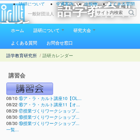
語研について
交通案内
出版物
よくある質問
語学教育研
お問い合わせ
一般財団法人
究所
ホーム
語研について
研究大会
1923（大正12）年創立
よくある質問
お問合せ窓口
語学教育研究所
/
語研カレンダー
講習会
08/10
⑮ア・ラ・カルト講座10【OL...
08/22
⑯ア・ラ・カルト講座11【オ...
08/29
⑰授業づくりワークショップ...
08/30
⑱授業づくりワークショップ...
08/30
⑲授業づくりワークショップ...
一覧...