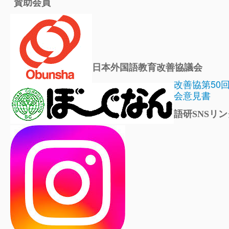
賛助会員
日本外国語教育改善協議会
改善協第50
会意見書
語研SNSリン