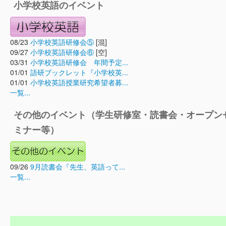
小学校英語のイベント
08/23
小学校英語研修会⑤
[混]
09/27
小学校英語研修会⑥
[空]
03/31
小学校英語研修会 年間予定...
01/01
語研ブックレット『小学校英...
01/01
小学校英語授業研究希望者募...
一覧...
その他のイベント（学生研修室・読書会・オープン
ミナー等）
09/26
9月読書会『先生、英語って...
一覧...