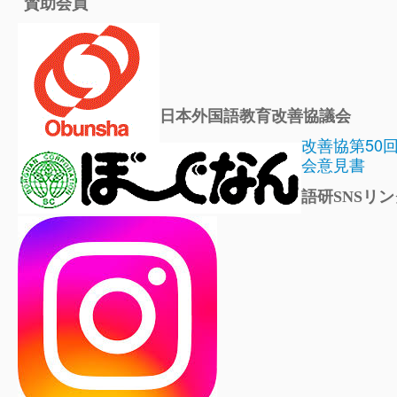
賛助会員
日本外国語教育改善協議会
改善協第50
会意見書
語研SNSリン