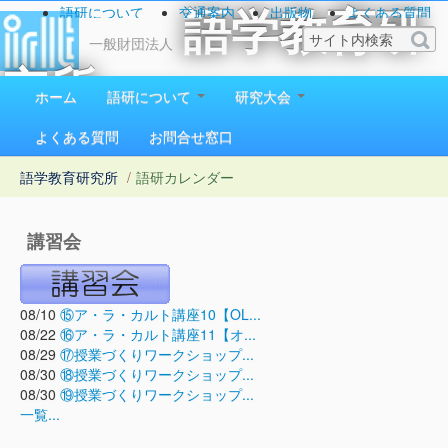
語研について
交通案内
出版物
よくある質問
語学教育研
お問い合わせ
一般財団法人
究所
ホーム
語研について
研究大会
1923（大正12）年創立
よくある質問
お問合せ窓口
語学教育研究所
/
語研カレンダー
講習会
08/10
⑮ア・ラ・カルト講座10【OL...
08/22
⑯ア・ラ・カルト講座11【オ...
08/29
⑰授業づくりワークショップ...
08/30
⑱授業づくりワークショップ...
08/30
⑲授業づくりワークショップ...
一覧...